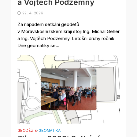
a Vojtěch Podzemný
22. 4. 2026
Za nápadem setkání geodetů
v Moravskoslezském kraji stojí Ing. Michal Geher
a Ing. Vojtěch Podzemný. Letošní druhý ročník
Dne geomatiky se...
GEODÉZIE
GEOMATIKA
•