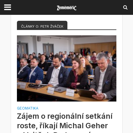
ČLÁNKY O: PETR ŽVÁČEK
GEOMATIKA
Zájem o regionální setkání
roste, říkají Michal Geher