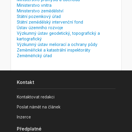
Ministerstvo vnitra
Ministerstvo zemědělství
Státní pozemkový úřad
Státní zemědělský intervenční fond
Ústav územního rozvoje
Výzkumný ústav geodetický, topografický a
kartografický
Výzkumný ústav meliorací a ochrany půdy
Zeměměřické a katastrální inspektoráty
Zeměměřický úřad
Kontakt
Kontaktovat redakci
Poslat námět na článek
Inzerce
Předplatné