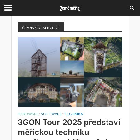
ČLÁNKY O: SENCEIVE
HARDWARE
SOFTWARE
TECHNIKA
•
•
3GON Tour 2025 představí
měřickou techniku