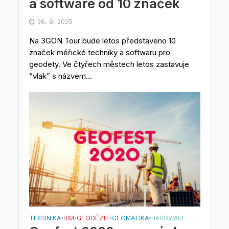
a software od 10 značek
26. 9. 2025
Na 3GON Tour bude letos představeno 10
značek měřické techniky a softwaru pro
geodety. Ve čtyřech městech letos zastavuje
“vlak” s názvem...
TECHNIKA
BIM
GEODÉZIE
GEOMATIKA
HARDWARE
•
•
•
•