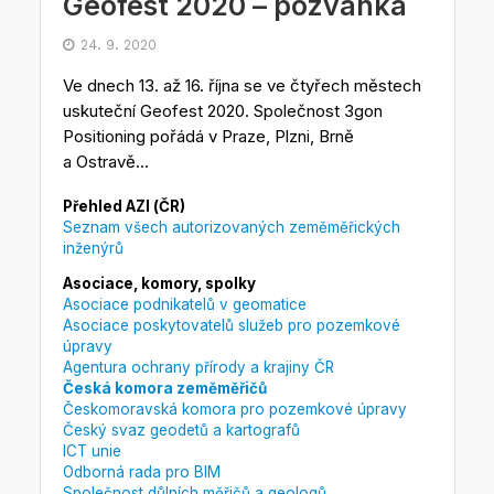
Geofest 2020 – pozvánka
24. 9. 2020
Ve dnech 13. až 16. října se ve čtyřech městech
uskuteční Geofest 2020. Společnost 3gon
Positioning pořádá v Praze, Plzni, Brně
a Ostravě...
Přehled AZI (ČR)
Seznam všech autorizovaných zeměměřických
inženýrů
Asociace, komory, spolky
Asociace podnikatelů v geomatice
Asociace poskytovatelů služeb pro pozemkové
úpravy
Agentura ochrany přírody a krajiny ČR
Česká komora zeměměřičů
Českomoravská komora pro pozemkové úpravy
Český svaz geodetů a kartografů
ICT unie
Odborná rada pro BIM
Společnost důlních měřičů a geologů