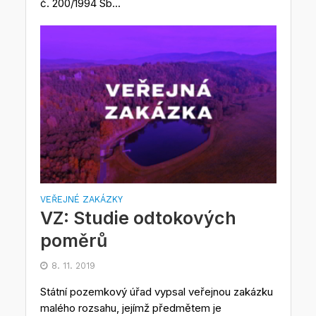
č. 200/1994 Sb...
VEŘEJNÉ ZAKÁZKY
VZ: Studie odtokových
poměrů
8. 11. 2019
Státní pozemkový úřad vypsal veřejnou zakázku
malého rozsahu, jejímž předmětem je