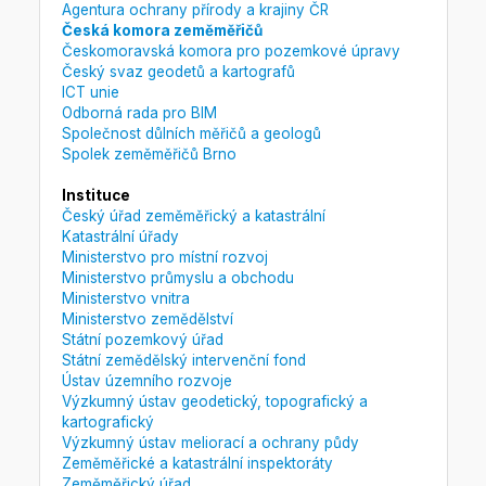
Agentura ochrany přírody a krajiny ČR
Česká komora zeměměřičů
Českomoravská komora pro pozemkové úpravy
Český svaz geodetů a kartografů
ICT unie
Odborná rada pro BIM
Společnost důlních měřičů a geologů
Spolek zeměměřičů Brno
Instituce
Český úřad zeměměřický a katastrální
Katastrální úřady
Ministerstvo pro místní rozvoj
Ministerstvo průmyslu a obchodu
Ministerstvo vnitra
Ministerstvo zemědělství
Státní pozemkový úřad
Státní zemědělský intervenční fond
Ústav územního rozvoje
Výzkumný ústav geodetický, topografický a
kartografický
Výzkumný ústav meliorací a ochrany půdy
Zeměměřické a katastrální inspektoráty
Zeměměřický úřad