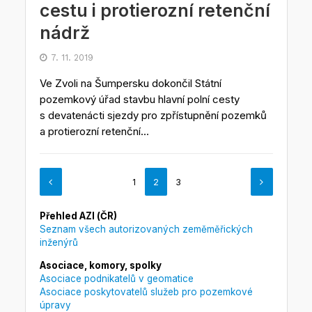
cestu i protierozní retenční
nádrž
7. 11. 2019
Ve Zvoli na Šumpersku dokončil Státní
pozemkový úřad stavbu hlavní polní cesty
s devatenácti sjezdy pro zpřístupnění pozemků
a protierozní retenční...
1
2
3
Přehled AZI (ČR)
Seznam všech autorizovaných zeměměřických
inženýrů
Asociace, komory, spolky
Asociace podnikatelů v geomatice
Asociace poskytovatelů služeb pro pozemkové
úpravy