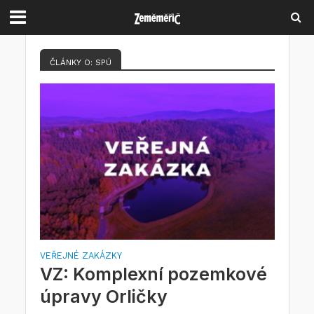
ČLÁNKY O: SPÚ
VEŘEJNÉ ZAKÁZKY
VZ: Komplexní pozemkové
úpravy Orličky