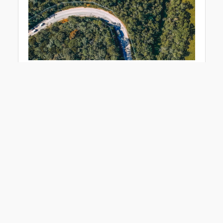
Vláda ČR schválila na své schůzi 13. ledna 2020
novelu zákona o pozemkových úpravách,
přesněji návrh zákona, kterým se mění zákon
č. 139/2002 Sb., o pozemkových úpravách
a pozemkových úřadech a o změně zákona
č. 229/1991 Sb., o úpravě vlastnických vztahů
k půdě a jinému zemědělskému majetku, ve
znění pozdějších předpisů, ve znění pozdějších
předpisů, a zákon č. 256/2013 Sb., o katastru
nemovitostí (katastrální zákon), ve znění
pozdějších předpisů.
Podívejte se na platné znění zákona
o pozemkových úpravách včetně vyznačených