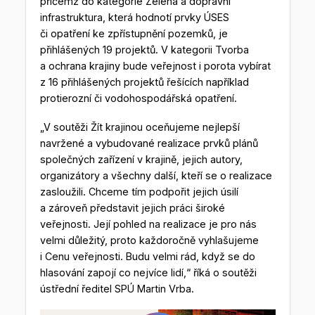
přičemž do kategorie Zelená a dopravní
infrastruktura, která hodnotí prvky ÚSES
či opatření ke zpřístupnění pozemků, je
přihlášených 19 projektů. V kategorii Tvorba
a ochrana krajiny bude veřejnost i porota vybírat
z 16 přihlášených projektů řešících například
protierozní či vodohospodářská opatření.
„V soutěži Žít krajinou oceňujeme nejlepší
navržené a vybudované realizace prvků plánů
společných zařízení v krajině, jejich autory,
organizátory a všechny další, kteří se o realizace
zasloužili. Chceme tím podpořit jejich úsilí
a zároveň představit jejich práci široké
veřejnosti. Její pohled na realizace je pro nás
velmi důležitý, proto každoročně vyhlašujeme
i Cenu veřejnosti. Budu velmi rád, když se do
hlasování zapojí co nejvíce lidí,“ říká o soutěži
ústřední ředitel SPÚ Martin Vrba.