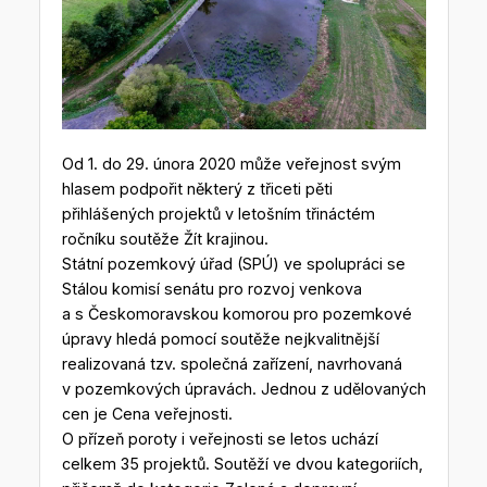
Od 1. do 29. února 2020 může veřejnost svým
hlasem podpořit některý z třiceti pěti
přihlášených projektů v letošním třináctém
ročníku soutěže Žít krajinou.
Státní pozemkový úřad (SPÚ) ve spolupráci se
Stálou komisí senátu pro rozvoj venkova
a s Českomoravskou komorou pro pozemkové
úpravy hledá pomocí soutěže nejkvalitnější
realizovaná tzv. společná zařízení, navrhovaná
v pozemkových úpravách. Jednou z udělovaných
cen je Cena veřejnosti.
O přízeň poroty i veřejnosti se letos uchází
celkem 35 projektů. Soutěží ve dvou kategoriích,