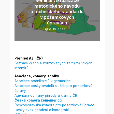
Seminář Aktualizace
metodického návodu
a technického standardu
v pozemkových
úpravách
6. 10. 2025
Přehled AZI (ČR)
Seznam všech autorizovaných zeměměřických
inženýrů
Asociace, komory, spolky
Asociace podnikatelů v geomatice
Asociace poskytovatelů služeb pro pozemkové
úpravy
Agentura ochrany přírody a krajiny ČR
Česká komora zeměměřičů
Českomoravská komora pro pozemkové úpravy
Český svaz geodetů a kartografů