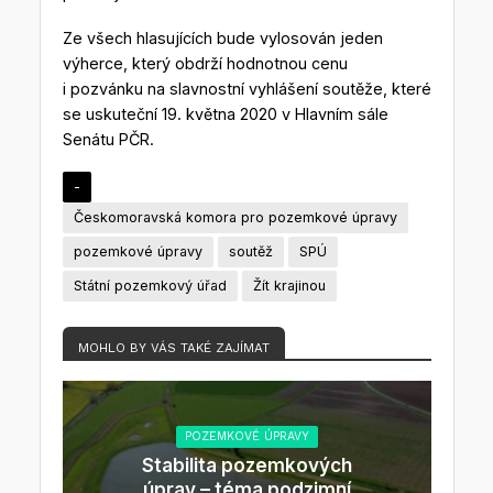
Ze všech hlasujících bude vylosován jeden
výherce, který obdrží hodnotnou cenu
i pozvánku na slavnostní vyhlášení soutěže, které
se uskuteční 19. května 2020 v Hlavním sále
Senátu PČR.
-
Českomoravská komora pro pozemkové úpravy
pozemkové úpravy
soutěž
SPÚ
Státní pozemkový úřad
Žít krajinou
MOHLO BY VÁS TAKÉ ZAJÍMAT
POZEMKOVÉ ÚPRAVY
Stabilita pozemkových
úprav – téma podzimní