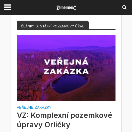
ČLÁNKY O: STÁTNÍ POZEMKOVÝ ÚŘAD
VEŘEJNÉ ZAKÁZKY
VZ: Komplexní pozemkové
úpravy Orličky