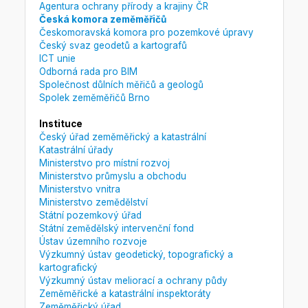
Agentura ochrany přírody a krajiny ČR
Česká komora zeměměřičů
Českomoravská komora pro pozemkové úpravy
Český svaz geodetů a kartografů
ICT unie
Odborná rada pro BIM
Společnost důlních měřičů a geologů
Spolek zeměměřičů Brno
Instituce
Český úřad zeměměřický a katastrální
Katastrální úřady
Ministerstvo pro místní rozvoj
Ministerstvo průmyslu a obchodu
Ministerstvo vnitra
Ministerstvo zemědělství
Státní pozemkový úřad
Státní zemědělský intervenční fond
Ústav územního rozvoje
Výzkumný ústav geodetický, topografický a
kartografický
Výzkumný ústav meliorací a ochrany půdy
Zeměměřické a katastrální inspektoráty
Zeměměřický úřad