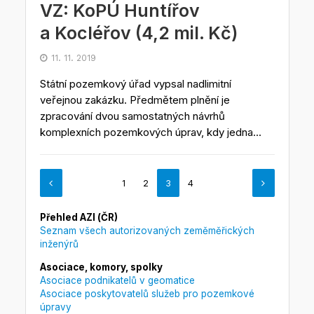
VZ: KoPÚ Huntířov
a Kocléřov (4,2 mil. Kč)
11. 11. 2019
Státní pozemkový úřad vypsal nadlimitní
veřejnou zakázku. Předmětem plnění je
zpracování dvou samostatných návrhů
komplexních pozemkových úprav, kdy jedna...
1
2
3
4
Přehled AZI (ČR)
Seznam všech autorizovaných zeměměřických
inženýrů
Asociace, komory, spolky
Asociace podnikatelů v geomatice
Asociace poskytovatelů služeb pro pozemkové
úpravy