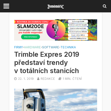
FIRMY
•
HARDWARE
•
SOFTWARE
•
TECHNIKA
Trimble Expres 2019
představí trendy
v totálních stanicích
22. 1. 2019
REDAKCE
1 MIN. ČTENÍ