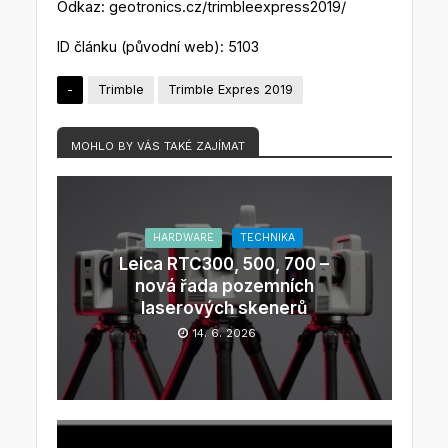
Odkaz: geotronics.cz/trimbleexpress2019/
ID článku (původní web): 5103
-
Trimble
Trimble Expres 2019
MOHLO BY VÁS TAKÉ ZAJÍMAT
HARDWARE
TECHNIKA
Leica RTC300, 500, 700 –
nová řada pozemních
laserových skenerů
14. 6. 2026