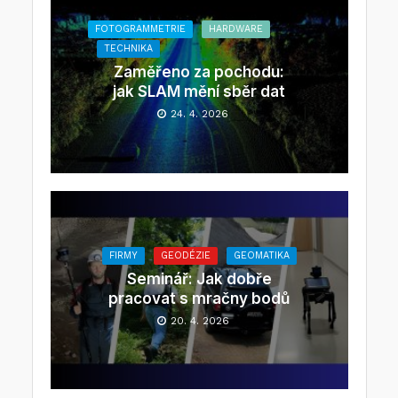
FOTOGRAMMETRIE
HARDWARE
TECHNIKA
Zaměřeno za pochodu:
jak SLAM mění sběr dat
24. 4. 2026
FIRMY
GEODÉZIE
GEOMATIKA
Seminář: Jak dobře
pracovat s mračny bodů
20. 4. 2026