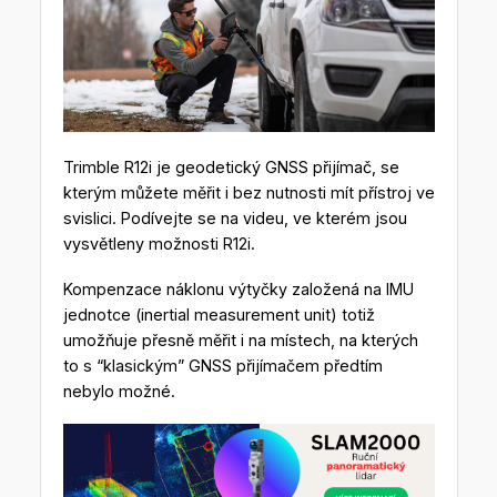
Trimble R12i je geodetický GNSS přijímač, se
kterým můžete měřit i bez nutnosti mít přístroj ve
svislici. Podívejte se na videu, ve kterém jsou
vysvětleny možnosti R12i.
Kompenzace náklonu výtyčky založená na IMU
jednotce (inertial measurement unit) totiž
umožňuje přesně měřit i na místech, na kterých
to s “klasickým” GNSS přijímačem předtím
nebylo možné.