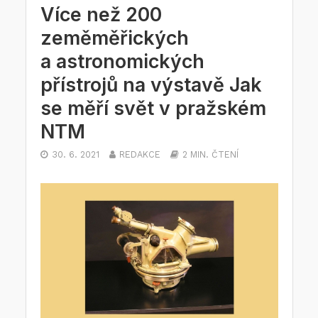
Více než 200
zeměměřických
a astronomických
přístrojů na výstavě Jak
se měří svět v pražském
NTM
30. 6. 2021
REDAKCE
2 MIN. ČTENÍ