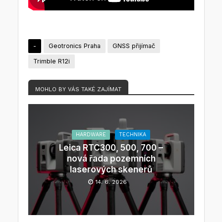
-
Geotronics Praha
GNSS přijímač
Trimble R12i
MOHLO BY VÁS TAKÉ ZAJÍMAT
HARDWARE
TECHNIKA
Leica RTC300, 500, 700 –
nová řada pozemních
laserových skenerů
14. 6. 2026