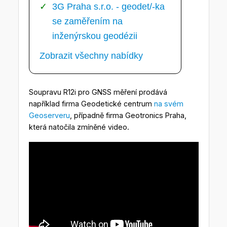
3G Praha s.r.o. - geodet/-ka
se zaměřením na
inženýrskou geodézii
Zobrazit všechny nabídky
Soupravu R12i pro GNSS měření prodává
například firma Geodetické centrum
na svém
Geoserveru
, případně firma Geotronics Praha,
která natočila zmíněné video.