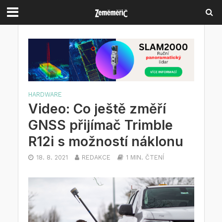
HARDWARE
Video: Co ještě změří
GNSS přijímač Trimble
R12i s možností náklonu
18. 8. 2021
REDAKCE
1 MIN. ČTENÍ