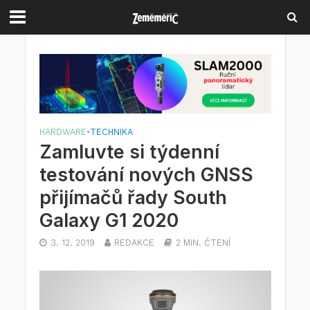
HARDWARE
•
TECHNIKA
Zamluvte si týdenní
testování nových GNSS
přijímačů řady South
Galaxy G1 2020
3. 12. 2019
REDAKCE
2 MIN. ČTENÍ