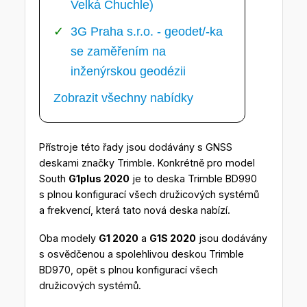
Velká Chuchle)
3G Praha s.r.o. - geodet/-ka
se zaměřením na
inženýrskou geodézii
Zobrazit všechny nabídky
Přístroje této řady jsou dodávány s GNSS
deskami značky Trimble. Konkrétně pro model
South
G1plus 2020
je to deska Trimble BD990
s plnou konfigurací všech družicových systémů
a frekvencí, která tato nová deska nabízí.
Oba modely
G1 2020
a
G1S 2020
jsou dodávány
s osvědčenou a spolehlivou deskou Trimble
BD970, opět s plnou konfigurací všech
družicových systémů.