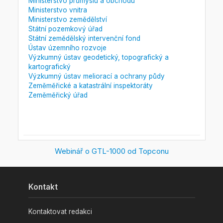
Ministerstvo průmyslu a obchodu
Ministerstvo vnitra
Ministerstvo zemědělství
Státní pozemkový úřad
Státní zemědělský intervenční fond
Ústav územního rozvoje
Výzkumný ústav geodetický, topografický a
kartografický
Výzkumný ústav meliorací a ochrany půdy
Zeměměřické a katastrální inspektoráty
Zeměměřický úřad
Webinář o GTL-1000 od Topconu
Kontakt
Kontaktovat redakci