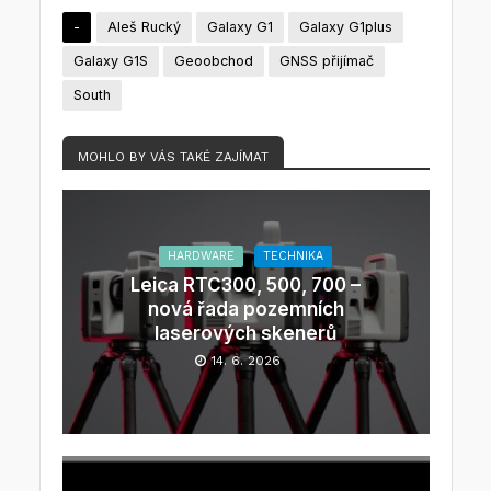
-
Aleš Rucký
Galaxy G1
Galaxy G1plus
Galaxy G1S
Geoobchod
GNSS přijímač
South
MOHLO BY VÁS TAKÉ ZAJÍMAT
HARDWARE
TECHNIKA
Leica RTC300, 500, 700 –
nová řada pozemních
laserových skenerů
14. 6. 2026