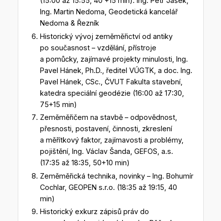
(15:00 až 15:55, 40 +15 min). Ing. Petr Jašek,
Ing. Martin Nedoma, Geodetická kancelář
Nedoma & Řezník
Historický vývoj zeměměřictví od antiky
po současnost – vzdělání, přístroje
a pomůcky, zajímavé projekty minulosti, Ing.
Pavel Hánek, Ph.D., ředitel VÚGTK, a doc. Ing.
Pavel Hánek, CSc., ČVUT Fakulta stavební,
katedra speciální geodézie (16:00 až 17:30,
75+15 min)
Zeměměřičem na stavbě – odpovědnost,
přesnosti, postavení, činnosti, zkreslení
a měřítkový faktor, zajímavosti a problémy,
pojištění, Ing. Václav Šanda, GEFOS, a.s.
(17:35 až 18:35, 50+10 min)
Zeměměřická technika, novinky – Ing. Bohumír
Cochlar, GEOPEN s.r.o. (18:35 až 19:15, 40
min)
Historický exkurz zápisů práv do