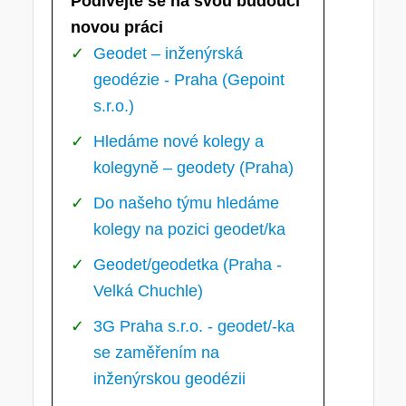
Podívejte se na svou budoucí
novou práci
Geodet – inženýrská
geodézie - Praha (Gepoint
s.r.o.)
Hledáme nové kolegy a
kolegyně – geodety (Praha)
Do našeho týmu hledáme
kolegy na pozici geodet/ka
Geodet/geodetka (Praha -
Velká Chuchle)
3G Praha s.r.o. - geodet/-ka
se zaměřením na
inženýrskou geodézii