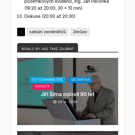
pozemkových evidencí, Ing. Jan Pěčonka
(19:20 až 20:00, 30 + 10 min)
Diskuse (20:00 až 20:30)
-
setkání zeměměřičů
ZlínGeo
MOHLO BY VÁS TAKÉ ZAJÍMAT
FOTOGRAMMETRIE
GEOMATIKA
KATASTR
Jiří Šíma oslavil 90 let
24. 4. 2026