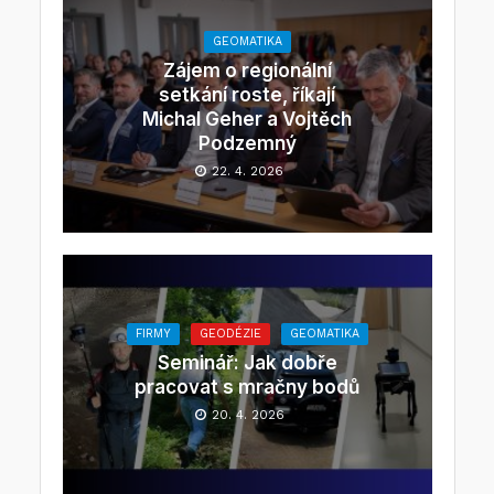
GEOMATIKA
Zájem o regionální
setkání roste, říkají
Michal Geher a Vojtěch
Podzemný
22. 4. 2026
FIRMY
GEODÉZIE
GEOMATIKA
Seminář: Jak dobře
pracovat s mračny bodů
20. 4. 2026