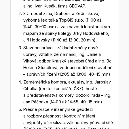
a Ing. Ivan Kusák, firma GEOVAP.
3D model Zlína, Drahomíra Zedníčková,
výkonná ředitelka TopGIS s.r.o. (11:00 až
11:40, 30+10 min) a zajímavosti k historickým
mapám ze sbírky kolegy Jirky Hodovského,
Jiří Hodovský (11:40 až 12:00, 20 min)
Stavební právo – základní změny nové
úpravy, vztah k zeměměřiči, Ing. Daniela
Vlková, odbor Krajský stavební úřad a Ing. Bc.
Helena Stündlová, vedoucí oddělení stavebně
– správních řízení (12:05 až 13:00, 40+15 min)
Zeměměřická komora, aktuality, Ing. Jaroslav
Cibulka (ředitel kanceláře ČKZ), hosté
z představenstva komory, dozorčí rada – Ing.
Jan Pěčonka (14:00 až 14:55, 40+15 min)
Přesné práce v inženýrské geodézii
a rozbory přesnosti: Kontrolní měření
a výpočty při realizaci základní vytyčovací sítě