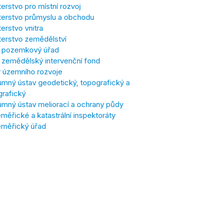
terstvo pro místní rozvoj
terstvo průmyslu a obchodu
terstvo vnitra
terstvo zemědělství
í pozemkový úřad
í zemědělský intervenční fond
 územního rozvoje
mný ústav geodetický, topografický a
grafický
mný ústav meliorací a ochrany půdy
ěřické a katastrální inspektoráty
měřický úřad