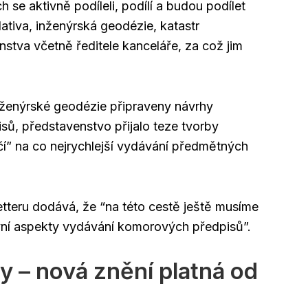
 se aktivně podíleli, podílí a budou podílet
lativa, inženýrská geodézie, katastr
stva včetně ředitele kanceláře, za což jim
nženýrské geodézie připraveny návrhy
sů, představenstvo přijalo teze tvorby
čí” na co nejrychlejší vydávání předmětných
tteru dodává, že “na této cestě ještě musíme
ávní aspekty vydávání komorových předpisů”.
y – nová znění platná od