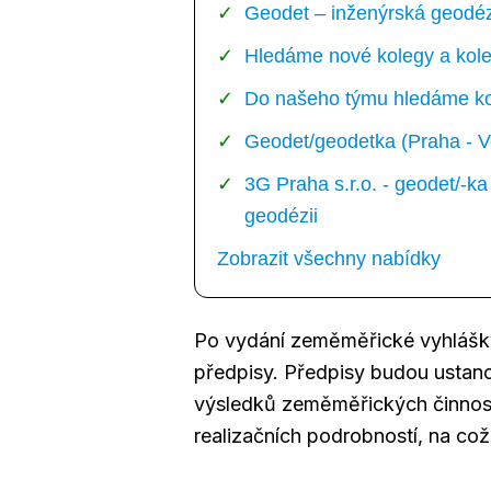
Geodet – inženýrská geodézi
Hledáme nové kolegy a kole
Do našeho týmu hledáme kol
Geodet/geodetka (Praha - V
3G Praha s.r.o. - geodet/-
geodézii
Zobrazit všechny nabídky
Po vydání zeměměřické vyhlášk
předpisy. Předpisy budou ustanov
výsledků zeměměřických činnost
realizačních podrobností, na což