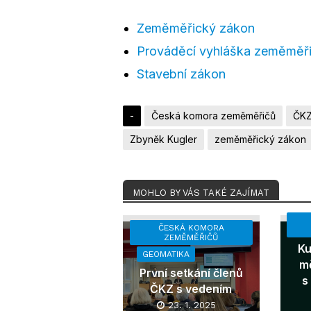
Zeměměřický zákon
Prováděcí vyhláška zeměměř
Stavební zákon
-
Česká komora zeměměřičů
ČK
Zbyněk Kugler
zeměměřický zákon
MOHLO BY VÁS TAKÉ ZAJÍMAT
ČESKÁ KOMORA
ZEMĚMĚŘIČŮ
Ku
GEOMATIKA
mě
První setkání členů
s
ČKZ s vedením
23. 1. 2025