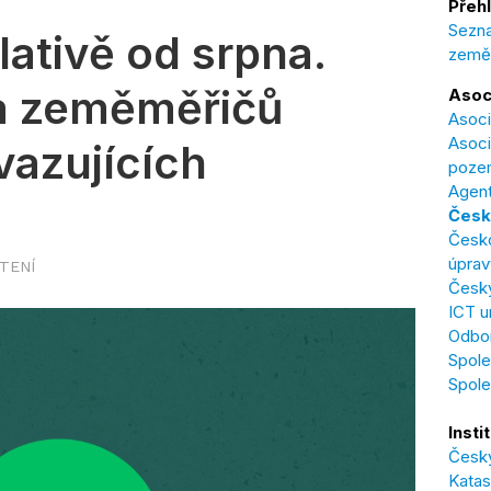
Přehl
Sezna
lativě od srpna.
země
a zeměměřičů
Asoc
Asoci
Asoci
vazujících
poze
Agent
Česk
Česk
úprav
ČTENÍ
Český
ICT u
Odbor
Spole
Spol
Insti
Český
Katas