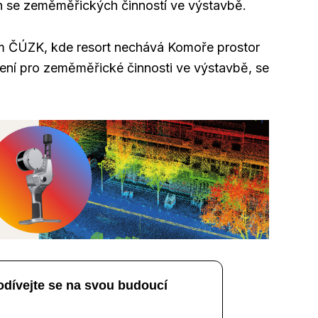
h se zeměměřických činností ve výstavbě.
m ČÚZK, kde resort nechává Komoře prostor
tření pro zeměměřické činnosti ve výstavbě, se
odívejte se na svou budoucí