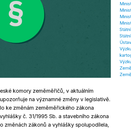
Minis
Minis
Minis
Minis
Státn
Státn
Ústav
Výzku
karto
Výzku
Zeměm
Země
České komory zeměměřičů, v aktuálním
upozorňuje na významné změny v legislativě.
došlo ke změnám zeměměřického zákona
 vyhlášky č. 31/1995 Sb. a stavebního zákona
to změnách zákonů a vyhlášky spolupodílela,