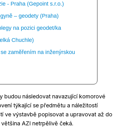
e - Praha (Gepoint s.r.o.)
gyně – geodety (Praha)
egy na pozici geodet/ka
elká Chuchle)
ka se zaměřením na inženýrskou
y budou následovat navazující komorové
ení týkající se předmětu a náležitostí
í ve výstavbě popisovat a upravovat až do
 většina AZI netrpělivě čeká.