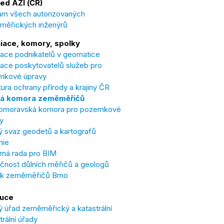
ed AZI (ČR)
m všech autorizovaných
měřických inženýrů
iace, komory, spolky
ace podnikatelů v geomatice
ace poskytovatelů služeb pro
mkové úpravy
ura ochrany přírody a krajiny ČR
á komora zeměměřičů
omoravská komora pro pozemkové
y
 svaz geodetů a kartografů
nie
ná rada pro BIM
čnost důlních měřičů a geologů
ek zeměměřičů Brno
tuce
 úřad zeměměřický a katastrální
trální úřady