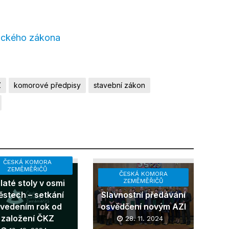
ického zákona
Z
komorové předpisy
stavební zákon
ČESKÁ KOMORA
ZEMĚMĚŘIČŮ
ČESKÁ KOMORA
ZEMĚMĚŘIČŮ
laté stoly v osmi
stech – setkání
Slavnostní předávání
 vedením rok od
osvědčení novým AZI
založení ČKZ
28. 11. 2024