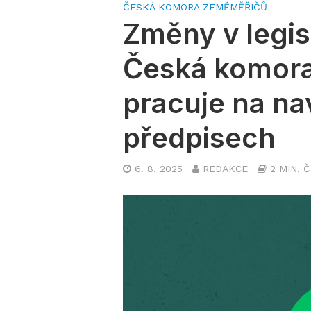
ČESKÁ KOMORA ZEMĚMĚŘIČŮ
Změny v legis
Česká komor
pracuje na na
předpisech
6. 8. 2025
REDAKCE
2 MIN. 