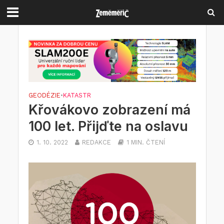
GEODÉZIE
•
KATASTR
Křovákovo zobrazení má
100 let. Přijďte na oslavu
1. 10. 2022
REDAKCE
1 MIN. ČTENÍ