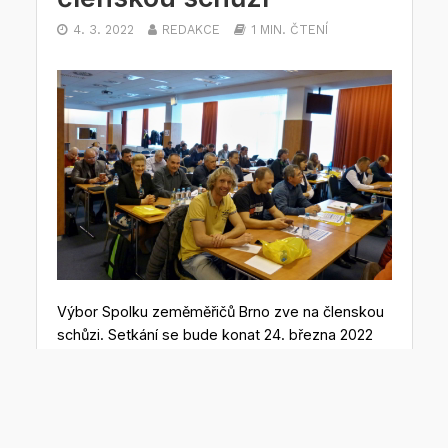
4. 3. 2022
REDAKCE
1 MIN. ČTENÍ
Výbor Spolku zeměměřičů Brno zve na členskou
schůzi. Setkání se bude konat 24. března 2022
v 15:30 v konferenčním sále Katastrálního
pracoviště Brno – venkov (Úzká 6, Brno) a také
online.
Program: