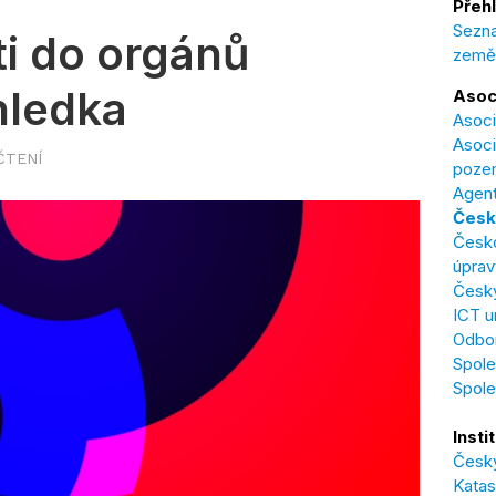
Přehl
Sezna
i do orgánů
země
hledka
Asoc
Asoci
Asoci
 ČTENÍ
poze
Agent
Česk
Česk
úprav
Český
ICT u
Odbor
Spole
Spol
Insti
Český
Katas