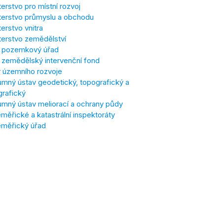
terstvo pro místní rozvoj
terstvo průmyslu a obchodu
terstvo vnitra
terstvo zemědělství
í pozemkový úřad
í zemědělský intervenční fond
 územního rozvoje
mný ústav geodetický, topografický a
grafický
mný ústav meliorací a ochrany půdy
ěřické a katastrální inspektoráty
měřický úřad