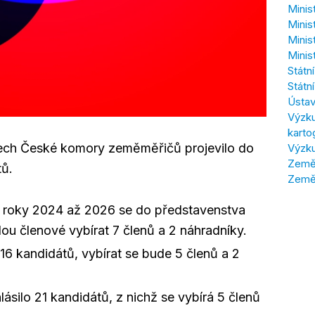
Minis
Minis
Minis
Minis
Státn
Státn
Ústav
Výzku
karto
nech České komory zeměměřičů projevilo do
Výzku
Zeměm
tů.
Země
a roky 2024 až 2026 se do představenstva
dou členové vybírat 7 členů a 2 náhradníky.
16 kandidátů, vybírat se bude 5 členů a 2
ásilo 21 kandidátů, z nichž se vybírá 5 členů