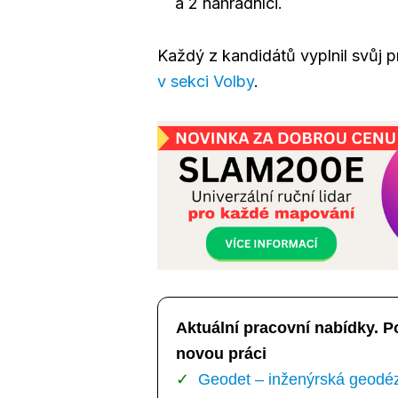
a 2 náhradníci.
Každý z kandidátů vyplnil svůj p
v sekci Volby
.
Aktuální pracovní nabídky. P
novou práci
Geodet – inženýrská geodézi