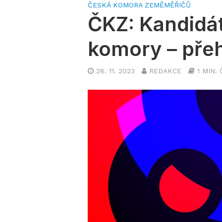
ČESKÁ KOMORA ZEMĚMĚŘIČŮ
ČKZ: Kandidát
komory – pře
28. 11. 2023
REDAKCE
1 MIN.