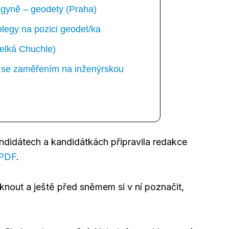
gyně – geodety (Praha)
egy na pozici geodet/ka
elká Chuchle)
ka se zaměřením na inženýrskou
andidátech a kandidátkách připravila redakce
 PDF
.
knout a ještě před sněmem si v ní poznačit,