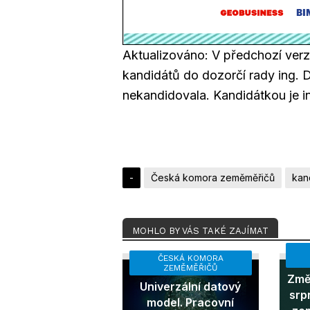
Aktualizováno: V předchozí verz
kandidátů do dozorčí rady ing.
nekandidovala. Kandidátkou je i
-
Česká komora zeměměřičů
kan
MOHLO BY VÁS TAKÉ ZAJÍMAT
ČESKÁ KOMORA
ZEMĚMĚŘIČŮ
Změn
Univerzální datový
srp
model. Pracovní