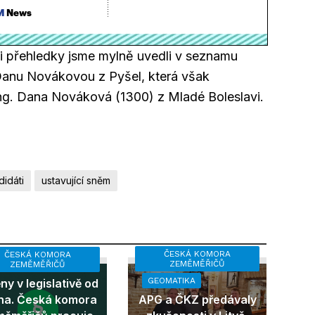
i přehledky jsme mylně uvedli v seznamu
 Danu Novákovou z Pyšel, která však
ng. Dana Nováková (1300) z Mladé Boleslavi.
didáti
ustavující sněm
ČESKÁ KOMORA
ČESKÁ KOMORA
ZEMĚMĚŘIČŮ
ZEMĚMĚŘIČŮ
GEOMATIKA
y v legislativě od
na. Česká komora
APG a ČKZ předávaly