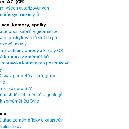
ed AZI (ČR)
m všech autorizovaných
měřických inženýrů
iace, komory, spolky
ace podnikatelů v geomatice
ace poskytovatelů služeb pro
mkové úpravy
ura ochrany přírody a krajiny ČR
á komora zeměměřičů
omoravská komora pro pozemkové
y
 svaz geodetů a kartografů
nie
ná rada pro BIM
čnost důlních měřičů a geologů
ek zeměměřičů Brno
tuce
 úřad zeměměřický a katastrální
trální úřady