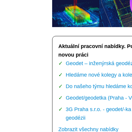
Aktuální pracovní nabídky. P
novou práci
Geodet – inženýrská geodézi
Hledáme nové kolegy a kole
Do našeho týmu hledáme kol
Geodet/geodetka (Praha - V
3G Praha s.r.o. - geodet/-
geodézii
Zobrazit všechny nabídky