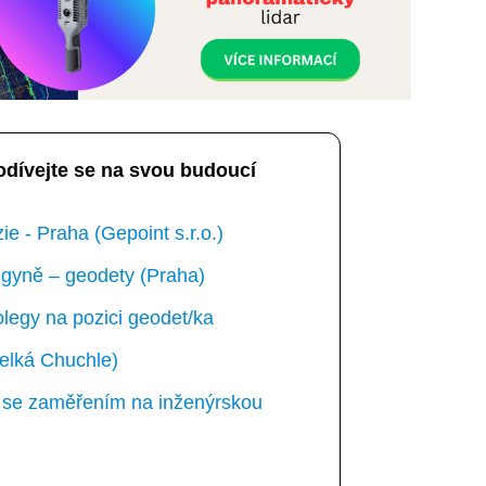
odívejte se na svou budoucí
e - Praha (Gepoint s.r.o.)
gyně – geodety (Praha)
egy na pozici geodet/ka
elká Chuchle)
ka se zaměřením na inženýrskou