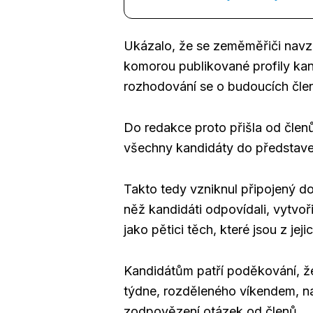
Ukázalo, že se zeměměřiči navzá
komorou publikované profily kand
rozhodování se o budoucích čle
Do redakce proto přišla od člen
všechny kandidáty do představen
Takto tedy vzniknul připojený 
něž kandidáti odpovídali, vytvoř
jako pětici těch, které jsou z jej
Kandidátům patří poděkování, ž
týdne, rozděleného víkendem, na
zodpovězení otázek od členů.