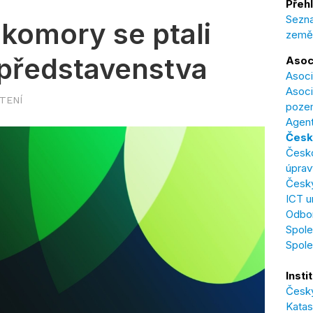
Přehl
Sezna
komory se ptali
země
 představenstva
Asoc
Asoci
Asoci
ČTENÍ
poze
Agent
Česk
Česk
úprav
Český
ICT u
Odbor
Spole
Spol
Insti
Český
Katas