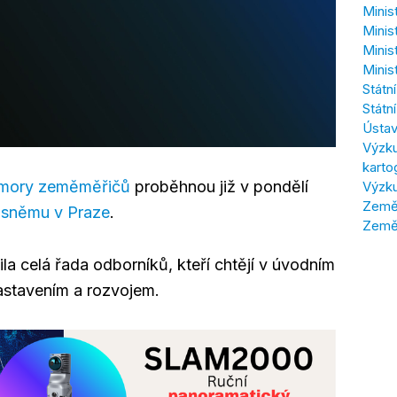
Minis
Minis
Minis
Minis
Státn
Státn
Ústav
Výzku
karto
mory zeměměřičů
proběhnou již v pondělí
Výzku
Zeměm
m sněmu v Praze
.
Země
ila celá řada odborníků, kteří chtějí v úvodním
astavením a rozvojem.