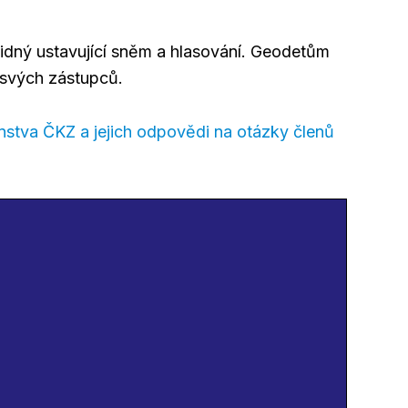
dný ustavující sněm a hlasování. Geodetům
 svých zástupců.
stva ČKZ a jejich odpovědi na otázky členů