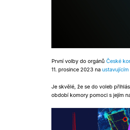
První volby do orgánů
České ko
11. prosince 2023 na
ustavující
Je skvělé, že se do voleb přihlás
období komory pomoci s jejím n