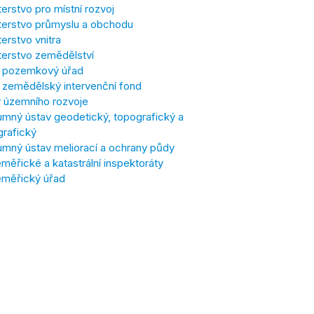
terstvo pro místní rozvoj
terstvo průmyslu a obchodu
terstvo vnitra
terstvo zemědělství
í pozemkový úřad
í zemědělský intervenční fond
 územního rozvoje
mný ústav geodetický, topografický a
grafický
mný ústav meliorací a ochrany půdy
ěřické a katastrální inspektoráty
měřický úřad