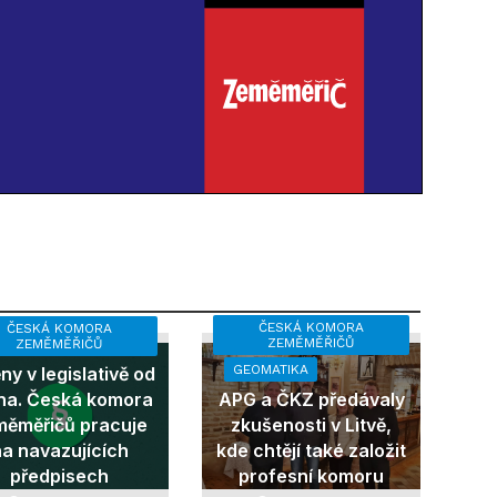
ČESKÁ KOMORA
ČESKÁ KOMORA
ZEMĚMĚŘIČŮ
ZEMĚMĚŘIČŮ
GEOMATIKA
y v legislativě od
na. Česká komora
APG a ČKZ předávaly
měměřičů pracuje
zkušenosti v Litvě,
na navazujících
kde chtějí také založit
předpisech
profesní komoru