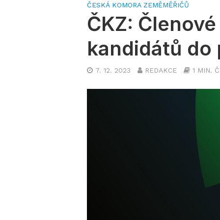
ČESKÁ KOMORA ZEMĚMĚŘIČŮ
ČKZ: Členové 
kandidátů do
7. 12. 2023
REDAKCE
1 MIN. 