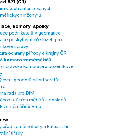
ed AZI (ČR)
m všech autorizovaných
měřických inženýrů
iace, komory, spolky
ace podnikatelů v geomatice
ace poskytovatelů služeb pro
mkové úpravy
ura ochrany přírody a krajiny ČR
á komora zeměměřičů
omoravská komora pro pozemkové
y
 svaz geodetů a kartografů
nie
ná rada pro BIM
čnost důlních měřičů a geologů
ek zeměměřičů Brno
tuce
 úřad zeměměřický a katastrální
trální úřady