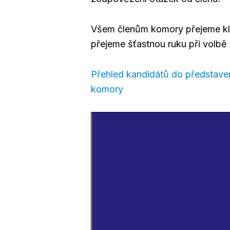
Všem členům komory přejeme kli
přejeme šťastnou ruku při volbě
Přehled kandidátů do představen
komory