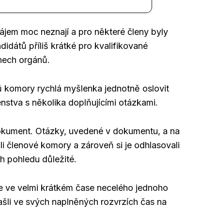
jem moc neznají a pro některé členy byly
idátů příliš krátké pro kvalifikované
nech orgánů.
ů komory rychlá myšlenka jednotně oslovit
stva s několika doplňujícími otázkami.
dokument. Otázky, uvedené v dokumentu, a na
ili členové komory a zároveň si je odhlasovali
ich pohledu důležité.
e ve velmi krátkém čase necelého jednoho
šli ve svých naplněných rozvrzích čas na