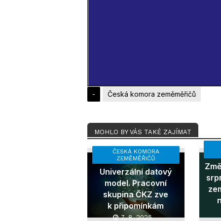
-
Česká komora zeměměřičů
MOHLO BY VÁS TAKÉ ZAJÍMAT
ČESKÁ KOMORA
ZEMĚMĚŘIČŮ
Změn
Univerzální datový
srp
model. Pracovní
ze
skupina ČKZ zve
k připomínkám
7. 8. 2025