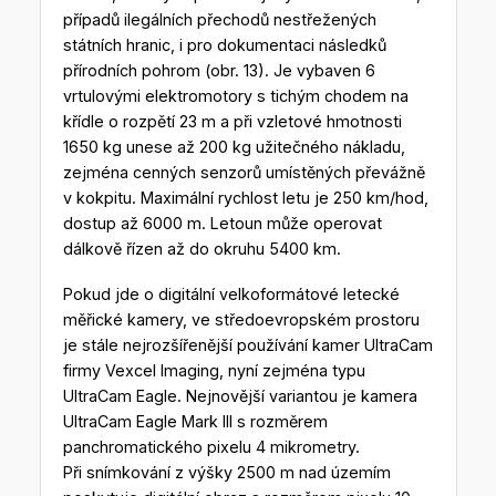
případů ilegálních přechodů nestřežených
státních hranic, i pro dokumentaci následků
přírodních pohrom (obr. 13). Je vybaven 6
vrtulovými elektromotory s tichým chodem na
křídle o rozpětí 23 m a při vzletové hmotnosti
1650 kg unese až 200 kg užitečného nákladu,
zejména cenných senzorů umístěných převážně
v kokpitu. Maximální rychlost letu je 250 km/hod,
dostup až 6000 m. Letoun může operovat
dálkově řízen až do okruhu 5400 km.
Pokud jde o digitální velkoformátové letecké
měřické kamery, ve středoevropském prostoru
je stále nejrozšířenější používání kamer UltraCam
firmy Vexcel Imaging, nyní zejména typu
UltraCam Eagle. Nejnovější variantou je kamera
UltraCam Eagle Mark III s rozměrem
panchromatického pixelu 4 mikrometry.
Při snímkování z výšky 2500 m nad územím