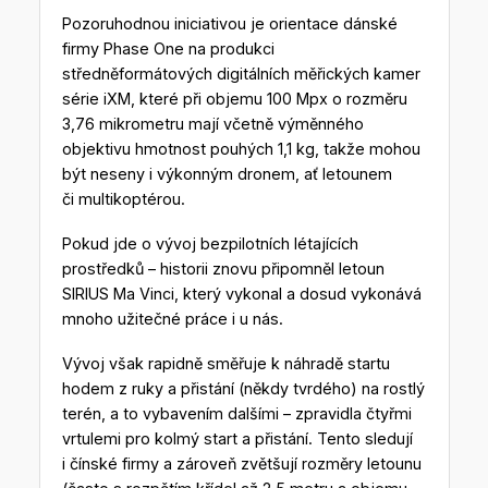
Pozoruhodnou iniciativou je orientace dánské
firmy Phase One na produkci
středněformátových digitálních měřických kamer
série iXM, které při objemu 100 Mpx o rozměru
3,76 mikrometru mají včetně výměnného
objektivu hmotnost pouhých 1,1 kg, takže mohou
být neseny i výkonným dronem, ať letounem
či multikoptérou.
Pokud jde o vývoj bezpilotních létajících
prostředků – historii znovu připomněl letoun
SIRIUS Ma Vinci, který vykonal a dosud vykonává
mnoho užitečné práce i u nás.
Vývoj však rapidně směřuje k náhradě startu
hodem z ruky a přistání (někdy tvrdého) na rostlý
terén, a to vybavením dalšími – zpravidla čtyřmi
vrtulemi pro kolmý start a přistání. Tento sledují
i čínské firmy a zároveň zvětšují rozměry letounu