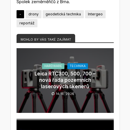
Spolek zeměměřičů z Brna.
-
drony
geodetická technika
Intergeo
reportáž
MOHLO BY VÁS TAKÉ ZAJÍMAT
HARDWARE
TECHNIKA
Leica RTC300, 500, 700 –
nová řada pozemních
laserových skenerů
14. 6. 2026