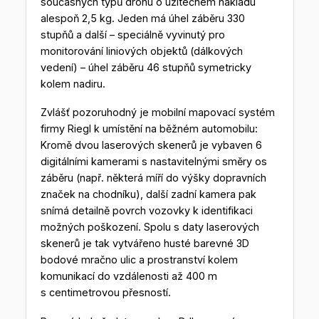
současných typů dronu o užitečném nákladu
alespoň 2,5 kg. Jeden má úhel záběru 330
stupňů a další – speciálně vyvinutý pro
monitorování liniových objektů (dálkových
vedení) – úhel záběru 46 stupňů symetricky
kolem nadiru.
Zvlášť pozoruhodný je mobilní mapovací systém
firmy Riegl k umístění na běžném automobilu:
Kromě dvou laserových skenerů je vybaven 6
digitálními kamerami s nastavitelnými směry os
záběru (např. některá míří do výšky dopravních
značek na chodníku), další zadní kamera pak
snímá detailně povrch vozovky k identifikaci
možných poškození. Spolu s daty laserových
skenerů je tak vytvářeno husté barevné 3D
bodové mračno ulic a prostranství kolem
komunikací do vzdálenosti až 400 m
s centimetrovou přesností.