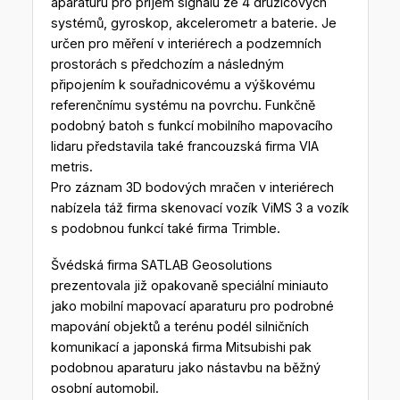
aparaturu pro příjem signálu ze 4 družicových
systémů, gyroskop, akcelerometr a baterie. Je
určen pro měření v interiérech a podzemních
prostorách s předchozím a následným
připojením k souřadnicovému a výškovému
referenčnímu systému na povrchu. Funkčně
podobný batoh s funkcí mobilního mapovacího
lidaru představila také francouzská firma VIA
metris.
Pro záznam 3D bodových mračen v interiérech
nabízela táž firma skenovací vozík ViMS 3 a vozík
s podobnou funkcí také firma Trimble.
Švédská firma SATLAB Geosolutions
prezentovala již opakovaně speciální miniauto
jako mobilní mapovací aparaturu pro podrobné
mapování objektů a terénu podél silničních
komunikací a japonská firma Mitsubishi pak
podobnou aparaturu jako nástavbu na běžný
osobní automobil.