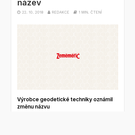
název
22. 10. 2018
REDAKCE
1 MIN. ČTENÍ
Výrobce geodetické techniky oznámil
změnu názvu
Výrobce geodetické techniky Spectra Precision
oznámila novou identitu a název. Společnost