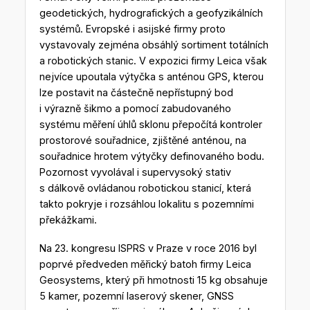
geodetických, hydrografických a geofyzikálních
systémů. Evropské i asijské firmy proto
vystavovaly zejména obsáhlý sortiment totálních
a robotických stanic. V expozici firmy Leica však
nejvíce upoutala výtyčka s anténou GPS, kterou
lze postavit na částečně nepřístupný bod
i výrazně šikmo a pomocí zabudovaného
systému měření úhlů sklonu přepočítá kontroler
prostorové souřadnice, zjištěné anténou, na
souřadnice hrotem výtyčky definovaného bodu.
Pozornost vyvolával i supervysoký stativ
s dálkově ovládanou robotickou stanicí, která
takto pokryje i rozsáhlou lokalitu s pozemními
překážkami.
Na 23. kongresu ISPRS v Praze v roce 2016 byl
poprvé předveden měřický batoh firmy Leica
Geosystems, který při hmotnosti 15 kg obsahuje
5 kamer, pozemní laserový skener, GNSS