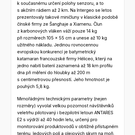
k současnému určení polohy senzoru, a to
s akčním rádiem až 2 km. Na Intergeo se letos
prezentovaly takové miničluny v klasické podobě
čínské firmy ze Šanghaje a Xiamenu. Člun
z karbonových vláken váží pouze 14 kg
při rozměrech 105 x 55 cm a unese až 10 kg
užitného nákladu. Jedinou rovnocennou
evropskou konkurencí je batymetrický
katamaran francouzské firmy Héliceo, který na
jedno nabití baterií zaznamená až 18 km profilu
dna při měření do hloubky až 200 m
s centimetrovou přesností. Jeho hmotnost je
pouhých 5,8 kg.
Mimořádnými technickými parametry (nejen
rozměry) vyvolal velkou pozornost návštěvníků
veletrhu pilotovaný i bezpilotní letoun ANTARES
E2 s výdrží až 40 hodin letu, určený pro
monitorování produktovodů v obtížně přístupném
terénu, ledových polí a olejových skvrn na moři,