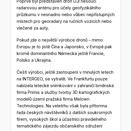
Poprvé byl představen dron DJI nesoucí
radarovou anténu pro účely geofyzikálního
průzkumu v nesnadno nebo vůbec nepřístupných
místech pro georadary na ručních vozících nebo
vlečené za auty.
Pokud jde o největší výrobce dronů – mimo
Evropu je to jistě Čína a Japonsko, v Evropě pak
kromě dominantního Německa ještě Francie,
Polsko a Ukrajina.
Čeští výrobci, ještě zastoupení v minulých letech
na INTERGEO, se vytratili. Ve Frankfurtu pouze
nabízela letecké snímkování v zahraničí brněnská
firma Primis a služby tvorby 3D kartografických
modelů území pražská firma Melown
Technologies. Na veletrhu však byla přítomna
řada českých návštěvníků z dalších soukromých
firem, vysokých škol a účastníci pravidelného
tematického zájezdu občanského sdružení