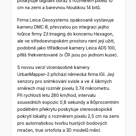
poskytuje digitální obraz s rozměrem pixelu 10
cm na zemi a barevnou hloubkou 14 bitů.
Firma Leica Geosystems opakovaně vystavuje
kameru DMC III, převzatou po integraci jejího
tvůrce firmy Z/I Imaging do koncernu Hexagon,
ale ve středoevropském prostoru není její užití,
podobně jako třířádkové kamery Leica ADS 100,
příliš frekventované (v ČR jsou po jednom kuse).
S novou verzí vícenásobné kamery
UrbanMapper-2 přichází německá firma IGI. Její
senzory pro snímkování svisle a ve 4 šikmých
směrech mají rozměr pixelu 3.74 mikrometru.
Při rychlosti letu 280 km/hod, intervalu
sousedních expozic 0,8 sekundy a 80procentním
podélném překrytu poskytuje stereoskopické
pokrytí lokality s rozměrem pixelu 2,5 cm na zemi
pro automatickou tvorbu hustých bodových
mračen, true ortofota a 3D modelů měst.