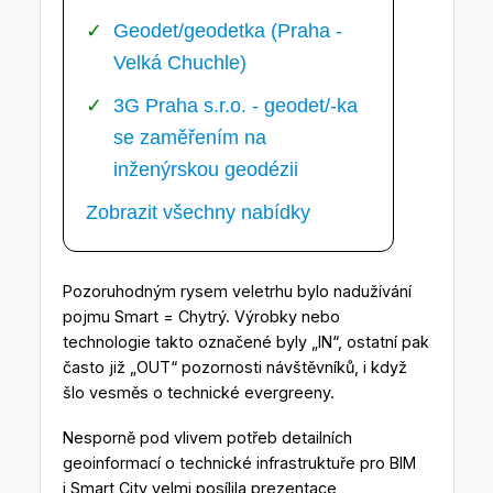
Geodet/geodetka (Praha -
Velká Chuchle)
3G Praha s.r.o. - geodet/-ka
se zaměřením na
inženýrskou geodézii
Zobrazit všechny nabídky
Pozoruhodným rysem veletrhu bylo nadužívání
pojmu Smart = Chytrý. Výrobky nebo
technologie takto označené byly „IN“, ostatní pak
často již „OUT“ pozornosti návštěvníků, i když
šlo vesměs o technické evergreeny.
Nesporně pod vlivem potřeb detailních
geoinformací o technické infrastruktuře pro BIM
i Smart City velmi posílila prezentace