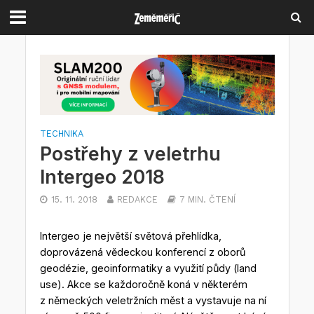
TECHNIKA
Postřehy z veletrhu
Intergeo 2018
15. 11. 2018
REDAKCE
7 MIN. ČTENÍ
Intergeo je největší světová přehlídka,
doprovázená vědeckou konferencí z oborů
geodézie, geoinformatiky a využití půdy (land
use). Akce se každoročně koná v některém
z německých veletržních měst a vystavuje na ní