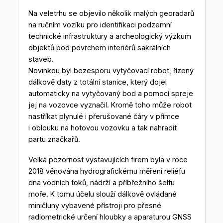
Na veletrhu se objevilo několik malých georadarů
na ručním vozíku pro identifikaci podzemní
technické infrastruktury a archeologický výzkum
objektů pod povrchem interiérů sakrálních
staveb.
Novinkou byl bezesporu vytyčovací robot, řízený
dálkově daty z totální stanice, který dojel
automaticky na vytyčovaný bod a pomocí spreje
jej na vozovce vyznačil. Kromě toho může robot
nastříkat plynulé i přerušované čáry v přímce
i oblouku na hotovou vozovku a tak nahradit
partu značkařů.
Velká pozornost vystavujících firem byla v roce
2018 věnována hydrografickému měření reliéfu
dna vodních toků, nádrží a příbřežního šelfu
moře. K tomu účelu slouží dálkově ovládané
miničluny vybavené přístroji pro přesné
radiometrické určení hloubky a aparaturou GNSS