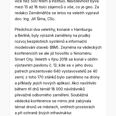
více než 500 firem a institucí. Návštěvnost bývá
mezi 15 až 18 tisíci zájemců o vše, co je geo. Za
redakci Zeměměřiče se letos na veletrh vypravil
doc. Ing. Jiří Šíma, CSc.
Předchozí dva veletrhy, konané v Hamburgu
a Berlíně, byly výrazně zaměřeny na prudký
rozvoj bezpilotních systémů a informační
modelování staveb (BIM). Zejména na vědeckých
konferencích se ale již hovořilo o fenoménu
Smart City. Veletrh v říjnu 2018 se konal v obřím
výstavním pavilonu č. 12, kde se v jeho dvou
patrech prezentovalo 640 vystavovatelů ze 40
zemí; z toho 170 stánků bylo zaměřeno na drony
a příklady jejich nových aplikací. Akci navštívilo
během tří dnů téměř 18 000 návštěvníků
převážně odborného zaměření. Souběžná
vědecká konference se mimo jiné zabývala
témat dronů ve městech, vnitřních prostorách
a při ochraně živých infrastruktur.