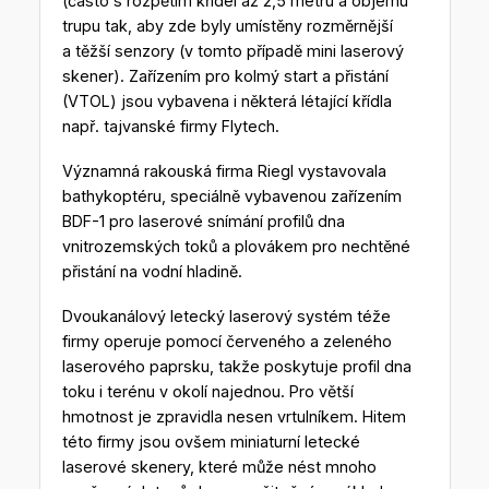
(často s rozpětím křídel až 2,5 metru a objemu
trupu tak, aby zde byly umístěny rozměrnější
a těžší senzory (v tomto případě mini laserový
skener). Zařízením pro kolmý start a přistání
(VTOL) jsou vybavena i některá létající křídla
např. tajvanské firmy Flytech.
Významná rakouská firma Riegl vystavovala
bathykoptéru, speciálně vybavenou zařízením
BDF-1 pro laserové snímání profilů dna
vnitrozemských toků a plovákem pro nechtěné
přistání na vodní hladině.
Dvoukanálový letecký laserový systém téže
firmy operuje pomocí červeného a zeleného
laserového paprsku, takže poskytuje profil dna
toku i terénu v okolí najednou. Pro větší
hmotnost je zpravidla nesen vrtulníkem. Hitem
této firmy jsou ovšem miniaturní letecké
laserové skenery, které může nést mnoho