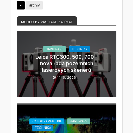
-
archiv
MOHLO BY VÁS TAKÉ ZAJÍMAT
HARDWARE
TECHNIKA
Leica RTC300, 500, 700 –
nová řada pozemních
laserových skenerů
14. 6. 2026
FOTOGRAMMETRIE
HARDWARE
TECHNIKA