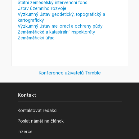
Státní zemědělský intervenční fond
Ústav územního rozvoje
Výzkumný ústav geodetický, topografický a
kartografický
Výzkumný ústav meliorací a ochrany půdy
Zeměměřické a katastrální inspektoráty
Zeměměřický úřad
Konference uživatelů Trimble
Kontakt
Kontaktovat redakci
Poslat námět na článek
Inzerce