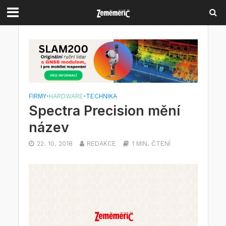
FIRMY
•
HARDWARE
•
TECHNIKA
Spectra Precision mění
název
22. 10. 2018
REDAKCE
1 MIN. ČTENÍ