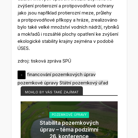
zvýšení protierozní a protipovodňové ochrany
jako jsou například protierozní meze, průlehy
a protipovodňové příkopy a hráze, zrealizováno
bylo také velké množství vodních nádrží, rybníků
a mokřadů i rozsáhlé plochy opatření ke zvýšení
ekologické stability krajiny zejména v podobě
ÚSES.
zdroj: tisková zpráva SPÚ
financování pozemkových úprav
-
pozemkové úpravy
Státní pozemkový úřad
MOHLO BY VÁS TAKÉ ZAJÍMAT
POZEMKOVÉ ÚPRAVY
Stabilita pozemkových
úprav – téma podzimní
26. konference