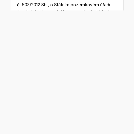
č. 503/2012 Sb., o Státním pozemkovém úřadu.
Je příslušný hospodařit s nemovitostmi, které
byly ve správě Pozemkového fondu ČR, a rovněž
se stavbami využívanými k vodohospodářským
melioracím pozemků a souvisejícím vodním
dílům ve vlastnictví státu.
Aktuální pracovní nabídky.
Podívejte se na svou budoucí
novou práci
Geodet – inženýrská
geodézie - Praha (Gepoint
s.r.o.)