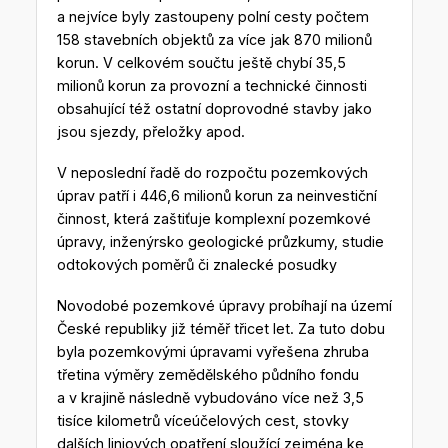
a nejvíce byly zastoupeny polní cesty počtem
158 stavebních objektů za více jak 870 milionů
korun. V celkovém součtu ještě chybí 35,5
milionů korun za provozní a technické činnosti
obsahující též ostatní doprovodné stavby jako
jsou sjezdy, přeložky apod.
V neposlední řadě do rozpočtu pozemkových
úprav patří i 446,6 milionů korun za neinvestiční
činnost, která zaštiťuje komplexní pozemkové
úpravy, inženýrsko geologické průzkumy, studie
odtokových poměrů či znalecké posudky
Novodobé pozemkové úpravy probíhají na území
České republiky již téměř třicet let. Za tuto dobu
byla pozemkovými úpravami vyřešena zhruba
třetina výměry zemědělského půdního fondu
a v krajině následně vybudováno více než 3,5
tisíce kilometrů víceúčelových cest, stovky
dalších liniových opatření sloužící zejména ke