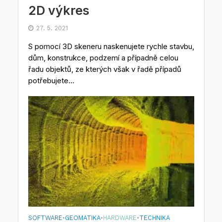
2D výkres
27. 5. 2021
S pomocí 3D skeneru naskenujete rychle stavbu,
dům, konstrukce, podzemí a případně celou
řadu objektů, ze kterých však v řadě případů
potřebujete...
SOFTWARE
GEOMATIKA
HARDWARE
TECHNIKA
•
•
•