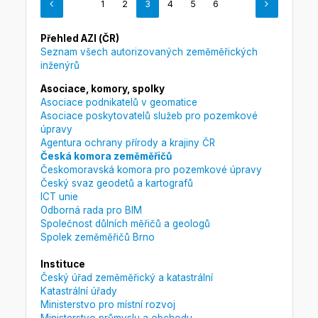
1
2
3
4
5
6
Přehled AZI (ČR)
Seznam všech autorizovaných zeměměřických
inženýrů
Asociace, komory, spolky
Asociace podnikatelů v geomatice
Asociace poskytovatelů služeb pro pozemkové
úpravy
Agentura ochrany přírody a krajiny ČR
Česká komora zeměměřičů
Českomoravská komora pro pozemkové úpravy
Český svaz geodetů a kartografů
ICT unie
Odborná rada pro BIM
Společnost důlních měřičů a geologů
Spolek zeměměřičů Brno
Instituce
Český úřad zeměměřický a katastrální
Katastrální úřady
Ministerstvo pro místní rozvoj
Ministerstvo průmyslu a obchodu