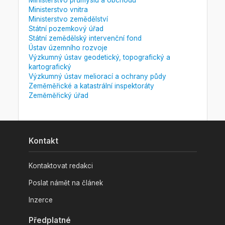
Ministerstvo vnitra
Ministerstvo zemědělství
Státní pozemkový úřad
Státní zemědělský intervenční fond
Ústav územního rozvoje
Výzkumný ústav geodetický, topografický a
kartografický
Výzkumný ústav meliorací a ochrany půdy
Zeměměřické a katastrální inspektoráty
Zeměměřický úřad
Kontakt
Kontaktovat redakci
Poslat námět na článek
Inzerce
Předplatné