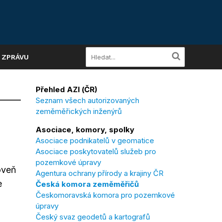
A ZPRÁVU
Přehled AZI (ČR)
Seznam všech autorizovaných
zeměměřických inženýrů
Asociace, komory, spolky
Asociace podnikatelů v geomatice
Asociace poskytovatelů služeb pro
pozemkové úpravy
oveň
Agentura ochrany přírody a krajiny ČR
e
Česká komora zeměměřičů
Českomoravská komora pro pozemkové
úpravy
Český svaz geodetů a kartografů