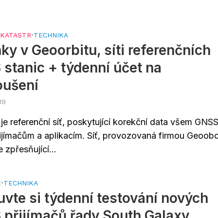
•
KATASTR
•
TECHNIKA
ky v Geoorbitu, síti referenčních
stanic + týdenní účet na
oušení
19
je referenční síť, poskytující korekční data všem GNS
ijímačům a aplikacím. Síť, provozovaná firmou Geoob
 zpřesňující...
E
•
TECHNIKA
vte si týdenní testování nových
přijímačů řady South Galaxy