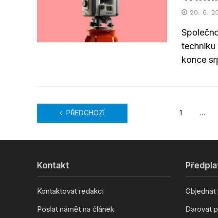
20. 6. 2
Společno
techniku 
konce sr
PŘEDCHOZÍ
1
…
Kontakt
Předpla
Kontaktovat redakci
Objednat
Poslat námět na článek
Darovat p