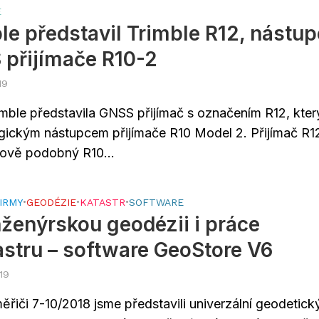
E
le představil Trimble R12, nástu
přijímače R10-2
19
imble představila GNSS přijímač s označením R12, který
gickým nástupcem přijímače R10 Model 2. Přijímač R12
ově podobný R10...
IRMY
•
GEODÉZIE
•
KATASTR
•
SOFTWARE
nženýrskou geodézii i práce
astru – software GeoStore V6
019
řiči 7-10/2018 jsme představili univerzální geodetick