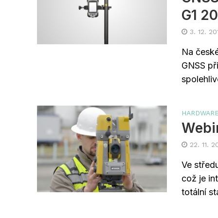
G1 2
3. 12. 20
Na české
GNSS přij
spolehli
HARDWAR
Webi
22. 11. 2
Ve střed
což je i
totální st