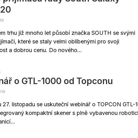
020
19
m trhu již mnoho let působí značka SOUTH se svými
ímači, které se staly velmi oblíbenými pro svoji
vost a dobrou cenu. Do nového...
E
nář o GTL-1000 od Topconu
019
u 27. listopadu se uskuteční webinář o TOPCON GTL-
ntegrovaný kompaktní skener s plně vybavenou roboti
anicí...