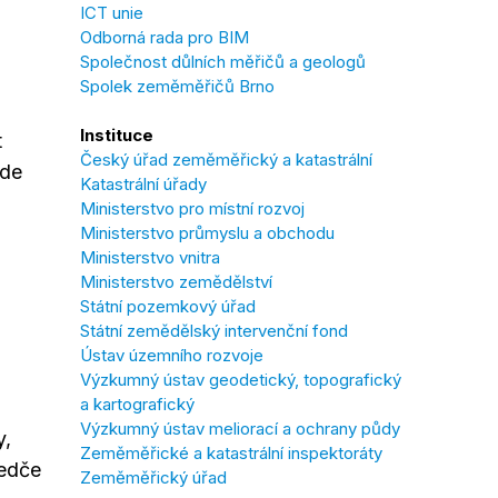
ICT unie
Odborná rada pro BIM
Společnost důlních měřičů a geologů
Spolek zeměměřičů Brno
Instituce
t
Český úřad zeměměřický a katastrální
ude
Katastrální úřady
Ministerstvo pro místní rozvoj
Ministerstvo průmyslu a obchodu
Ministerstvo vnitra
Ministerstvo zemědělství
Státní pozemkový úřad
Státní zemědělský intervenční fond
Ústav územního rozvoje
Výzkumný ústav geodetický, topografický
a kartografický
Výzkumný ústav meliorací a ochrany půdy
y,
Zeměměřické a katastrální inspektoráty
Ledče
Zeměměřický úřad