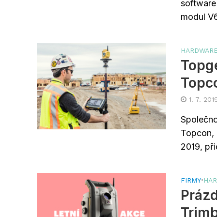
software
modul V6-
HARDWAR
Topge
Topco
1. 7. 201
Společno
Topcon, 
2019, při
FIRMY
•
HA
Prázd
Trimb