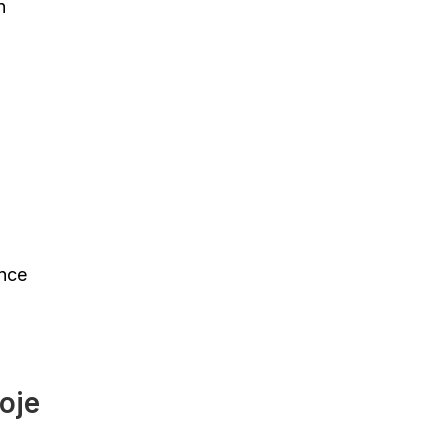
n
ince
oje