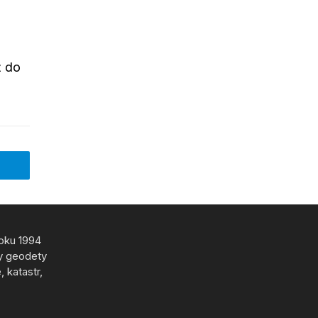
ž do
roku 1994
y geodety
 katastr,