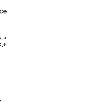
pce
 je
 je
ý