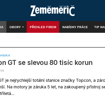
KA
OBORY
PŘEHLED FIREM
NABÍDKY PRÁCE
TIP N
HNIKA
n GT se slevou 80 tisíc korun
019
T je nejrychlejší totální stanice značky Topcon, a zár
ší. Na motory je záruka 5 let, na zakoupený přístroj s
říletá...