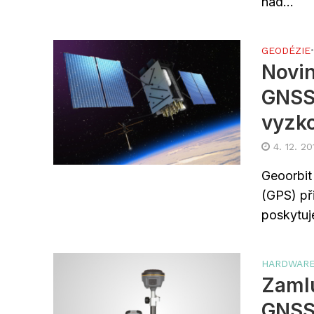
nad...
GEODÉZIE
Novin
GNSS 
vyzk
4. 12. 20
Geoorbit 
(GPS) př
poskytuje
HARDWAR
Zamlu
GNSS 