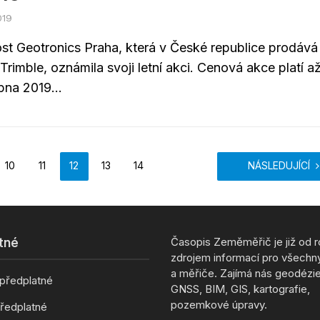
019
st Geotronics Praha, která v České republice prodává
Trimble, oznámila svoji letní akci. Cenová akce platí a
pna 2019...
10
11
12
13
14
NÁSLEDUJÍCÍ
Časopis Zeměměřič je již od 
tné
zdrojem informací pro všechn
a měřiče. Zajímá nás geodézie,
 předplatné
GNSS, BIM, GIS, kartografie,
pozemkové úpravy.
ředplatné