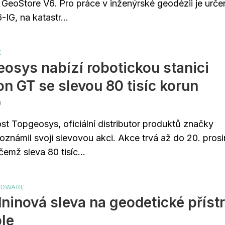
 GeoStore V6. Pro práce v inženýrské geodé­zii je urče
IG, na katastr...
E
osys nabízí robotickou stanici
n GT se slevou 80 tisíc korun
9
st Topgeosys, oficiální distributor produktů značky
oznámil svoji slevovou akci. Akce trvá až do 20. pros
čemž sleva 80 tisíc...
RDWARE
ninová sleva na geodetické přístr
le