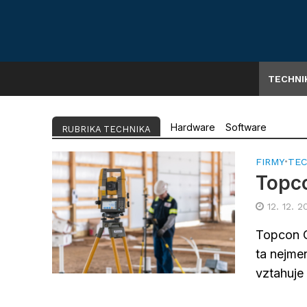
TECHNI
Hardware
Software
RUBRIKA TECHNIKA
FIRMY
•
TEC
Topco
12. 12. 2
Topcon G
ta nejmen
vztahuje t