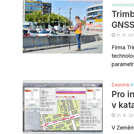
HARDWAR
Trimb
GNSS 
11. 11. 20
Firma Tr
technolo
parametr
ČASOPIS
•
F
Pro i
v kat
21. 8. 2
V Zeměmě