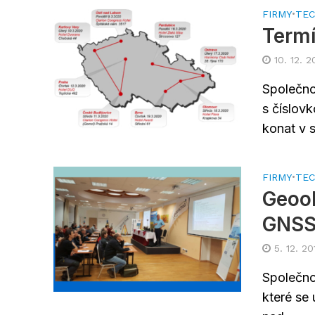
FIRMY
•
TEC
Termí
10. 12. 2
Společno
s číslov
konat v s
FIRMY
•
TEC
Geoob
GNSS
5. 12. 20
Společno
které se