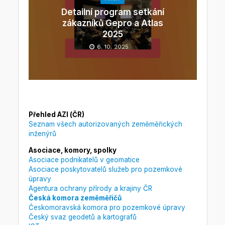
Detailní program setkání
zákazníků Gepro a Atlas
2025
6. 10. 2025
Přehled AZI (ČR)
Seznam všech autorizovaných zeměměřických
inženýrů
Asociace, komory, spolky
Asociace podnikatelů v geomatice
Asociace poskytovatelů služeb pro pozemkové
úpravy
Agentura ochrany přírody a krajiny ČR
Česká komora zeměměřičů
Českomoravská komora pro pozemkové úpravy
Český svaz geodetů a kartografů