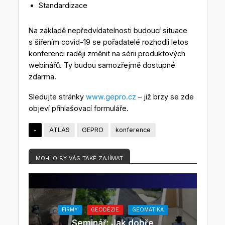
Standardizace
Na základě nepředvídatelnosti budoucí situace
s šířením covid-19 se pořadatelé rozhodli letos
konferenci raději změnit na sérii produktových
webinářů. Ty budou samozřejmě dostupné
zdarma.
Sledujte stránky
www.gepro.cz
– již brzy se zde
objeví přihlašovací formuláře.
-
ATLAS
GEPRO
konference
MOHLO BY VÁS TAKÉ ZAJÍMAT
FIRMY
GEODÉZIE
GEOMATIKA
Seminář: Jak dobře