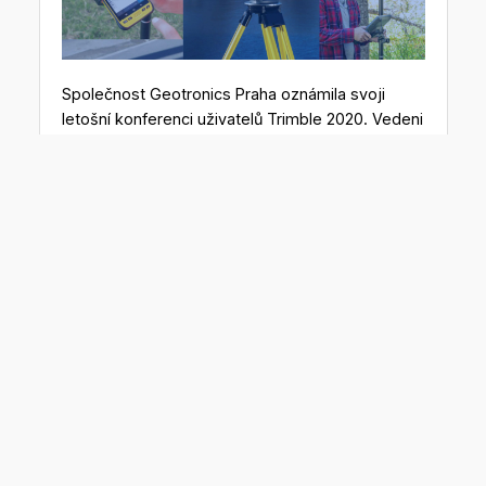
Společnost Geotronics Praha oznámila svoji
letošní konferenci uživatelů Trimble 2020. Vedeni
snahou snížit případná rizika a vyhnout se
případným svazujícím omezením při pořádání
setkání uživatelů se podzimní konference
uživatelů Trimble 2020 uskuteční ve dnech
23. a 24. září v online režimu.
V Geotronics Praha si referáty v online režimu již
vyzkoušeli na předchozím
jarním setkání
Trimble
Express. Školení Trimble on-line a následně i
prezentace o novinkách i pracovních
postupech
budou vysílány živě na webu a na
Facebooku.