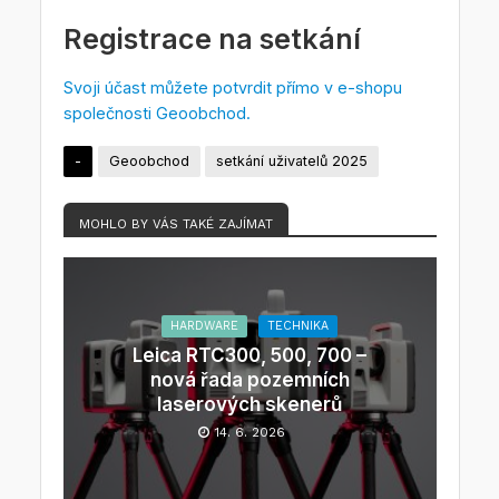
Registrace na setkání
Svoji účast můžete potvrdit přímo v e-shopu
společnosti Geoobchod.
-
Geoobchod
setkání uživatelů 2025
MOHLO BY VÁS TAKÉ ZAJÍMAT
HARDWARE
TECHNIKA
Leica RTC300, 500, 700 –
nová řada pozemních
laserových skenerů
14. 6. 2026