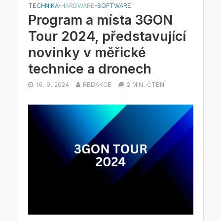
TECHNIKA
•
HARDWARE
•
SOFTWARE
Program a místa 3GON
Tour 2024, představující
novinky v měřické
technice a dronech
16. 9. 2024
REDAKCE
2 MIN. ČTENÍ