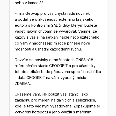
nebo v kanceláři.
Firma Geovap pro vás chystá řadu novinek
a podělí se o zkušenosti externího krajského
editora s kontrolami GADů, díky kterým budete
vědět, jakým chybám se vyvarovat. Věříme, že
každý z vás si na setkání najde něco užitečného,
co vám v nadcházejícím roce přinese nové
možnosti a usnadní každodenní rutinu.
Dozvíte se novinky o možnostech GNSS sítě
referenčních stanic GEOORBIT a pro účastníky
tohoto setkání bude připravena speciální nabídka
– data GEOORBIT na vámi vybraný měsíc
ZDARMA.
Ukážeme vám, jak použít vaší stanici jako
základnu pro měření na dálnicích a železnicích,
kde je tato věc nyní vyžadována. Zopakujeme si
vytvoření hotspotu a jeho využití s měřením