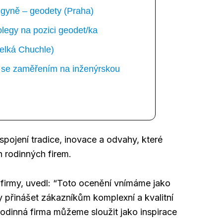
gyně – geodety (Praha)
egy na pozici geodet/ka
elká Chuchle)
ka se zaměřením na inženýrskou
pojení tradice, inovace a odvahy, které
h rodinných firem.
 firmy, uvedl: “Toto ocenění vnímáme jako
 přinášet zákazníkům komplexní a kvalitní
 rodinná firma můžeme sloužit jako inspirace