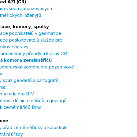
ed AZI (ČR)
m všech autorizovaných
měřických inženýrů
iace, komory, spolky
ace podnikatelů v geomatice
ace poskytovatelů služeb pro
mkové úpravy
ura ochrany přírody a krajiny ČR
á komora zeměměřičů
omoravská komora pro pozemkové
y
 svaz geodetů a kartografů
nie
ná rada pro BIM
čnost důlních měřičů a geologů
ek zeměměřičů Brno
tuce
 úřad zeměměřický a katastrální
trální úřady