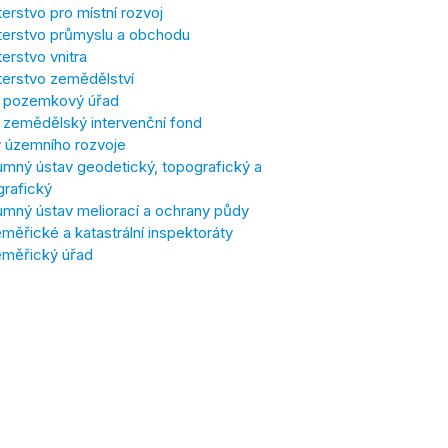
terstvo pro místní rozvoj
terstvo průmyslu a obchodu
terstvo vnitra
terstvo zemědělství
í pozemkový úřad
í zemědělský intervenční fond
 územního rozvoje
mný ústav geodetický, topografický a
grafický
mný ústav meliorací a ochrany půdy
ěřické a katastrální inspektoráty
měřický úřad