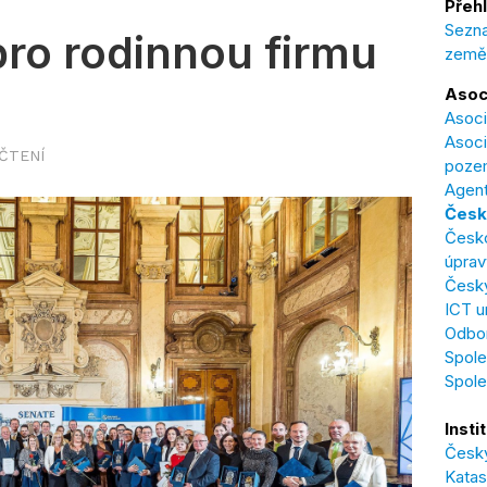
Přehl
Sezna
ro rodinnou firmu
země
Asoc
Asoci
Asoci
 ČTENÍ
poze
Agent
Česk
Česk
úprav
Český
ICT u
Odbor
Spole
Spol
Insti
Český
Katas