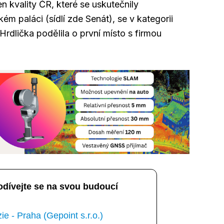
n kvality ČR, které se uskutečnily
ém paláci (sídlí zde Senát), se v kategorii
rdlička podělila o první místo s firmou
odívejte se na svou budoucí
e - Praha (Gepoint s.r.o.)