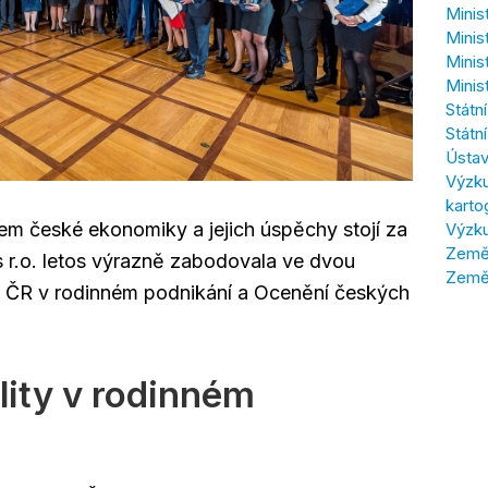
Minis
Minis
Minis
Minis
Státn
Státn
Ústav
Výzku
karto
řem české ekonomiky a jejich úspěchy stojí za
Výzku
Zeměm
s r.o. letos výrazně zabodovala ve dvou
Země
ty ČR v rodinném podnikání a Ocenění českých
lity v rodinném