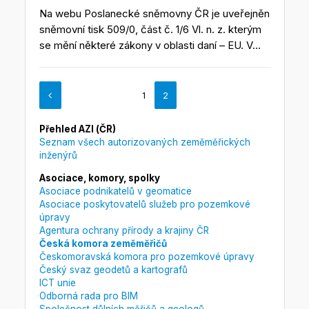
Na webu Poslanecké sněmovny ČR je uveřejněn
sněmovní tisk 509/0, část č. 1/6 Vl. n. z. kterým
se mění některé zákony v oblasti daní – EU. V...
1
2
Přehled AZI (ČR)
Seznam všech autorizovaných zeměměřických
inženýrů
Asociace, komory, spolky
Asociace podnikatelů v geomatice
Asociace poskytovatelů služeb pro pozemkové
úpravy
Agentura ochrany přírody a krajiny ČR
Česká komora zeměměřičů
Českomoravská komora pro pozemkové úpravy
Český svaz geodetů a kartografů
ICT unie
Odborná rada pro BIM
Společnost důlních měřičů a geologů