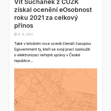
Vít Suchánek z ČÚZK
získal ocenění eOsobnost
roku 2021 za celkový
přínos
8. 9. 2021
Také v letošním roce ocenili čtenáři časopisu
Egovernment ty, kteří se svojí prací zasloužili
o elektronizaci veřejné správy v České
republice...