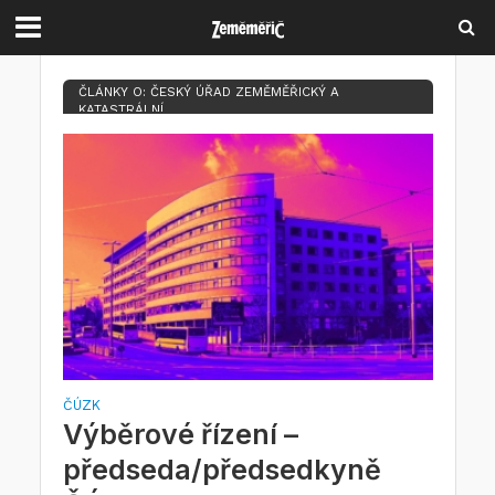
ČLÁNKY O: ČESKÝ ÚŘAD ZEMĚMĚŘICKÝ A
KATASTRÁLNÍ
ČÚZK
Výběrové řízení –
předseda/předsedkyně