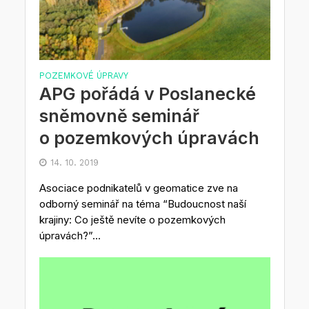
POZEMKOVÉ ÚPRAVY
APG pořádá v Poslanecké
sněmovně seminář
o pozemkových úpravách
14. 10. 2019
Asociace podnikatelů v geomatice zve na
odborný seminář na téma “Budoucnost naší
krajiny: Co ještě nevíte o pozemkových
úpravách?”...