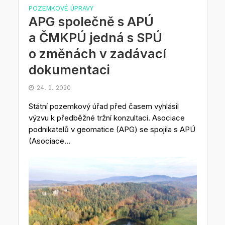
POZEMKOVÉ ÚPRAVY
APG společně s APÚ
a ČMKPÚ jedná s SPÚ
o změnách v zadávací
dokumentaci
24. 2. 2020
Státní pozemkový úřad před časem vyhlásil
výzvu k předběžné tržní konzultaci. Asociace
podnikatelů v geomatice (APG) se spojila s APÚ
(Asociace...