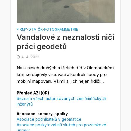
FIRMY
DTM ČR
FOTOGRAMMETRIE
•
•
Vandalové z neznalosti ničí
práci geodetů
4. 4. 2022
Na silnicích druhých a třetích tříd v Olomouckém
kraji se objevily vlícovací a kontrolní body pro
mobilní mapování. Všimli si jich nejen řidiči...
Přehled AZI (ČR)
Seznam všech autorizovaných zeměměřických
inženýrů
Asociace, komory, spolky
Asociace podnikatelů v geomatice
Asociace poskytovatelů služeb pro pozemkové
úpravy