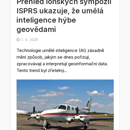
Přehled loňských sympozií
ISPRS ukazuje, že umělá
inteligence hýbe
geovědami
1. 4. 2025
Technologie umělé inteligence (AI) zásadně
mění způsob, jakým se dnes pořizují,
zpracovávají a interpretují geoinformační data.
Tento trend byl zřetelný...