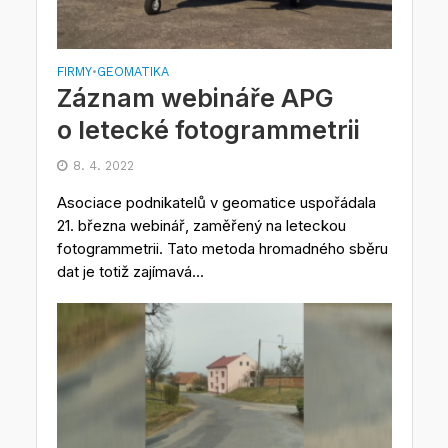
FIRMY
GEOMATIKA
•
Záznam webináře APG
o letecké fotogrammetrii
8. 4. 2022
Asociace podnikatelů v geomatice uspořádala
21. března webinář, zaměřený na leteckou
fotogrammetrii. Tato metoda hromadného sběru
dat je totiž zajímavá...