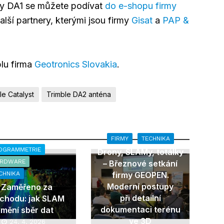
ny DA1 se můžete podívat
do e-shopu firmy
alší partnery, kterými jsou firmy
Gisat
a
PAP &
lu firma
Geotronics Slovakia
.
le Catalyst
Trimble DA2 anténa
FIRMY
TECHNIKA
OGRAMMETRIE
Drony, SLAMy, totálky
ARDWARE
– Březnové setkání
CHNIKA
firmy GEOPEN.
Moderní postupy
Zaměřeno za
při detailní
chodu: jak SLAM
dokumentaci terénu
mění sběr dat
ve 3D
24. 4. 2026