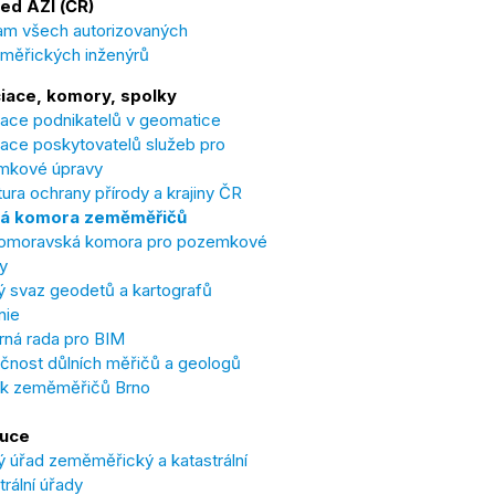
ed AZI (ČR)
m všech autorizovaných
měřických inženýrů
iace, komory, spolky
ace podnikatelů v geomatice
ace poskytovatelů služeb pro
mkové úpravy
ura ochrany přírody a krajiny ČR
á komora zeměměřičů
omoravská komora pro pozemkové
y
 svaz geodetů a kartografů
nie
ná rada pro BIM
čnost důlních měřičů a geologů
ek zeměměřičů Brno
tuce
 úřad zeměměřický a katastrální
trální úřady