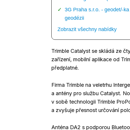
3G Praha s.r.o. - geodet/-
geodézii
Zobrazit všechny nabídky
Trimble Catalyst se skládá ze čt
zařízení, mobilní aplikace od Tr
předplatné.
Firma Trimble na veletrhu Interg
a antény pro službu Catalyst. 
v sobě technologii Trimble ProP
a zvyšuje přesnost určování polo
Anténa DA2 s podporou Bluetoot