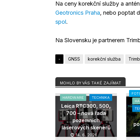
Na ceny korekční služby a anté
Geotronics Praha
, nebo poptat d
spol
.
Na Slovensku je partnerem Trimb
-
GNSS
korekční služba
Trimb
MOHLO BY VÁS TAKÉ ZAJÍMAT
FOT
HARDWARE
TECHNIKA
H
Leica RTC300, 500,
TE
700 – nová řada
pozemních
po
laserových skenerů
14. 6. 2026