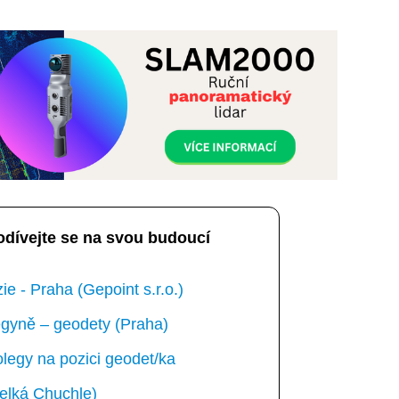
odívejte se na svou budoucí
e - Praha (Gepoint s.r.o.)
gyně – geodety (Praha)
egy na pozici geodet/ka
elká Chuchle)