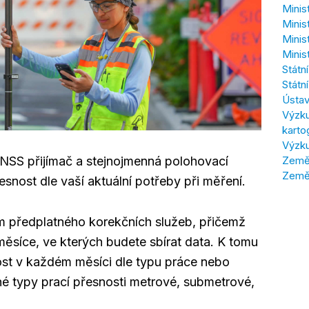
Minis
Minis
Minis
Minis
Státn
Státn
Ústav
Výzku
karto
Výzku
Zeměm
GNSS přijímač a stejnojmenná polohovací
Země
řesnost dle vaší aktuální potřeby při měření.
m předplatného korekčních služeb, přičemž
 měsíce, ve kterých budete sbírat data. K tomu
nost v každém měsíci dle typu práce nebo
né typy prací přesnosti metrové, submetrové,