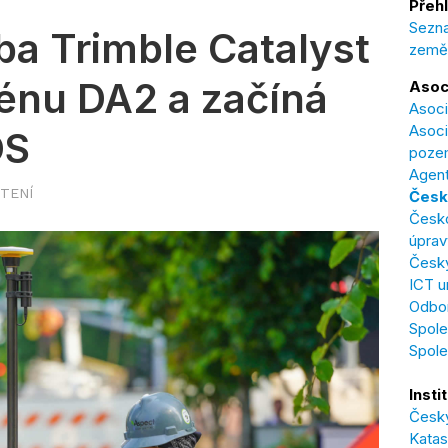
Přehl
Sezna
ba Trimble Catalyst
země
énu DA2 a začíná
Asoc
Asoci
Asoci
OS
poze
Agent
ČTENÍ
Česk
Česk
úprav
Český
ICT u
Odbor
Spole
Spol
Insti
Český
Katas