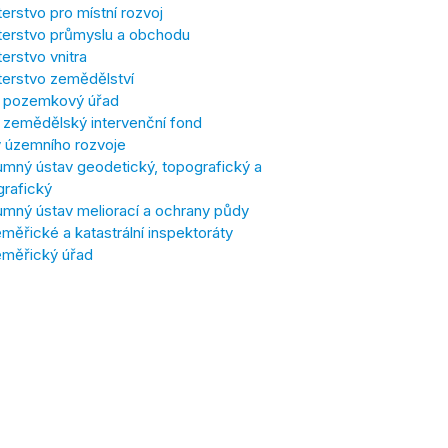
terstvo pro místní rozvoj
terstvo průmyslu a obchodu
terstvo vnitra
terstvo zemědělství
í pozemkový úřad
í zemědělský intervenční fond
 územního rozvoje
mný ústav geodetický, topografický a
grafický
mný ústav meliorací a ochrany půdy
ěřické a katastrální inspektoráty
měřický úřad