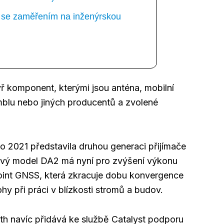
ka se zaměřením na inženýrskou
yř komponent, kterými jsou anténa, mobilní
imblu nebo jiných producentů a zvolené
eo 2021 představila druhou generaci přijímače
Nový model DA2 má nyní pro zvýšení výkonu
oint GNSS, která zkracuje dobu konvergence
hy při práci v blízkosti stromů a budov.
h navíc přidává ke službě Catalyst podporu