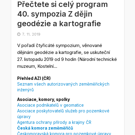
Přečtete si celý program
40. sympozia Z dějin
geodézie a kartografie
7. 11. 2019
V pořadí čtyřicáté sympozium, věnované
dějinám geodézie a kartografie, se uskuteční
27. listopadu 2019 od 9 hodin (Národní technické
muzeum, Kostelní...
Přehled AZI (ČR)
Seznam všech autorizovaných zeměměřických
inženýrů
Asociace, komory, spolky
Asociace podnikatelů v geomatice
Asociace poskytovatelů služeb pro pozemkové
úpravy
Agentura ochrany přírody a krajiny ČR
Česká komora zeměměřičů
Českomoravská komora pro pozemkové úpravy