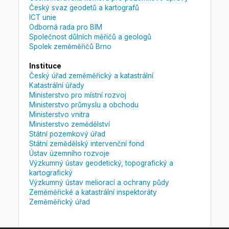
Český svaz geodetů a kartografů
ICT unie
Odborná rada pro BIM
Společnost důlních měřičů a geologů
Spolek zeměměřičů Brno
Instituce
Český úřad zeměměřický a katastrální
Katastrální úřady
Ministerstvo pro místní rozvoj
Ministerstvo průmyslu a obchodu
Ministerstvo vnitra
Ministerstvo zemědělství
Státní pozemkový úřad
Státní zemědělský intervenční fond
Ústav územního rozvoje
Výzkumný ústav geodetický, topografický a
kartografický
Výzkumný ústav meliorací a ochrany půdy
Zeměměřické a katastrální inspektoráty
Zeměměřický úřad