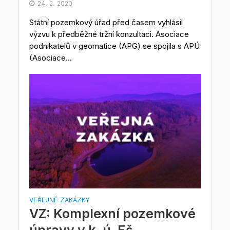
24. 2. 2020
Státní pozemkový úřad před časem vyhlásil
výzvu k předběžné tržní konzultaci. Asociace
podnikatelů v geomatice (APG) se spojila s APÚ
(Asociace...
VEŘEJNÉ ZAKÁZKY
VZ: Komplexní pozemkové