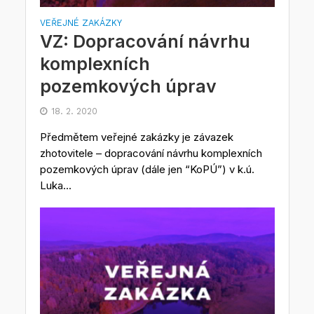
VEŘEJNÉ ZAKÁZKY
VZ: Dopracování návrhu
komplexních
pozemkových úprav
18. 2. 2020
Předmětem veřejné zakázky je závazek
zhotovitele – dopracování návrhu komplexních
pozemkových úprav (dále jen “KoPÚ”) v k.ú.
Luka...