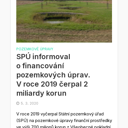
POZEMKOVÉ ÚPRAVY
SPÚ informoval
o financování
pozemkových úprav.
V roce 2019 čerpal 2
miliardy korun
5. 3. 2020
V roce 2019 vyčerpal Státní pozemkový úřad
(SPÚ) na pozemkové úpravy finanční prostředky
ve výši 700 milionů korun z Všeobecné pokladní