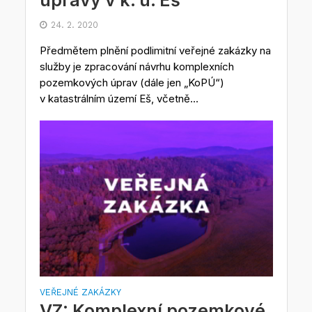
úpravy v k. ú. Eš
24. 2. 2020
Předmětem plnění podlimitní veřejné zakázky na
služby je zpracování návrhu komplexních
pozemkových úprav (dále jen „KoPÚ“)
v katastrálním území Eš, včetně...
VEŘEJNÉ ZAKÁZKY
VZ: Komplexní pozemkové