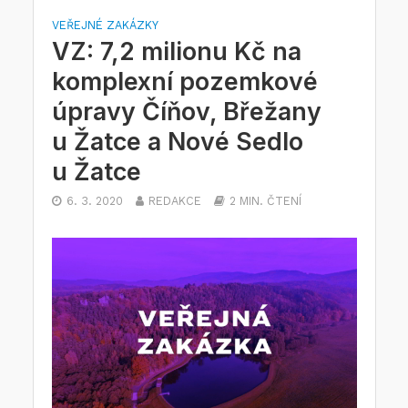
VEŘEJNÉ ZAKÁZKY
VZ: 7,2 milionu Kč na
komplexní pozemkové
úpravy Číňov, Břežany
u Žatce a Nové Sedlo
u Žatce
6. 3. 2020
REDAKCE
2 MIN. ČTENÍ