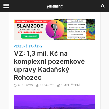
VEŘEJNÉ ZAKÁZKY
VZ: 1,3 mil. Kč na
komplexní pozemkové
úpravy Kadaňský
Rohozec
9. 3. 2020
REDAKCE
1 MIN. ČTENÍ