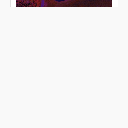
Veřejná zakázka, vypsaná Státním pozemkovým
úřadem, je dělená na 3 části v rámci jednoho
zadávacího řízení.
Předmětem zakázky je provedení díla – návrhu
komplexních pozemkových úprav:
Aktuální pracovní nabídky.
Podívejte se na svou budoucí
novou práci
Geodet – inženýrská