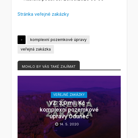
Stránka veřejné zakázky
-
komplexní pozemkové úpravy
veřejná zakázka
MOHLO BY VÁS TAKÉ ZAJÍMAT
VEŘEJNÉ ZAKÁZKY
VZ: 3,0 mil. Kč –
komplexní pozemkové
úpravy Odunec
14. 5. 2020