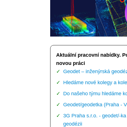
Aktuální pracovní nabídky. P
novou práci
Geodet – inženýrská geodézi
Hledáme nové kolegy a kole
Do našeho týmu hledáme kol
Geodet/geodetka (Praha - V
3G Praha s.r.o. - geodet/-
geodézii