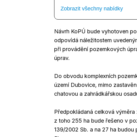
Zobrazit všechny nabídky
Návrh KoPÚ bude vyhotoven podl
odpovídá náležitostem uvedeným
při provádění pozemkových úpr
úprav.
Do obvodu komplexních pozemkov
území Dubovice, mimo zastavěn
chatovou a zahrádkářskou osadu 
Předpokládaná celková výměra z
z toho 255 ha bude řešeno v p
139/2002 Sb. a na 27 ha budou