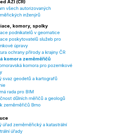
ed AZI (ČR)
m všech autorizovaných
měřických inženýrů
iace, komory, spolky
ace podnikatelů v geomatice
ace poskytovatelů služeb pro
mkové úpravy
ura ochrany přírody a krajiny ČR
á komora zeměměřičů
omoravská komora pro pozemkové
y
 svaz geodetů a kartografů
nie
ná rada pro BIM
čnost důlních měřičů a geologů
ek zeměměřičů Brno
tuce
 úřad zeměměřický a katastrální
trální úřady