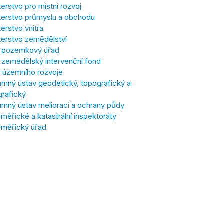
terstvo pro místní rozvoj
terstvo průmyslu a obchodu
terstvo vnitra
terstvo zemědělství
í pozemkový úřad
í zemědělský intervenční fond
 územního rozvoje
mný ústav geodetický, topografický a
grafický
mný ústav meliorací a ochrany půdy
ěřické a katastrální inspektoráty
měřický úřad