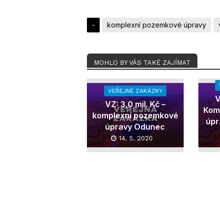
-
komplexní pozemkové úpravy
MOHLO BY VÁS TAKÉ ZAJÍMAT
VEŘEJNÉ ZAKÁZKY
V
VZ: 3,0 mil. Kč –
Kom
komplexní pozemkové
úpr
úpravy Odunec
14. 5. 2020