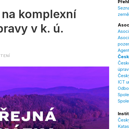
Přehl
Sezna
č na komplexní
země
avy v k. ú.
Asoc
Asoci
Asoci
poze
Agent
ČTENÍ
Česk
Česk
úprav
Český
ICT u
Odbor
Spole
Spol
Insti
Český
Katas