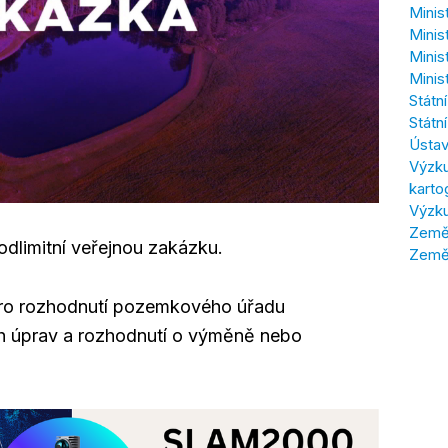
Minis
Minis
Minis
Minis
Státn
Státn
Ústav
Výzku
karto
Výzku
Zeměm
dlimitní veřejnou zakázku.
Země
 pro rozhodnutí pozemkového úřadu
h úprav a rozhodnutí o výměně nebo