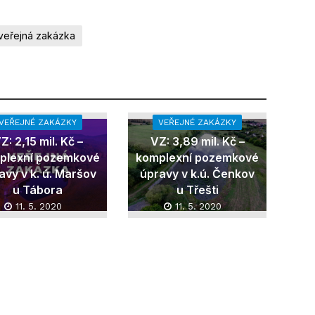
veřejná zakázka
VEŘEJNÉ ZAKÁZKY
VEŘEJNÉ ZAKÁZKY
Z: 2,15 mil. Kč –
VZ: 3,89 mil. Kč –
plexní pozemkové
komplexní pozemkové
avy v k. ú. Maršov
úpravy v k.ú. Čenkov
u Tábora
u Třešti
11. 5. 2020
11. 5. 2020