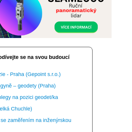
odívejte se na svou budoucí
e - Praha (Gepoint s.r.o.)
gyně – geodety (Praha)
egy na pozici geodet/ka
elká Chuchle)
ka se zaměřením na inženýrskou