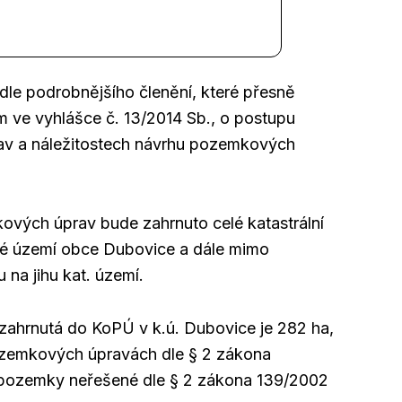
e podrobnějšího členění, které přesně
 ve vyhlášce č. 13/2014 Sb., o postupu
av a náležitostech návrhu pozemkových
ých úprav bude zahrnuto celé katastrální
é území obce Dubovice a dále mimo
na jihu kat. území.
ahrnutá do KoPÚ v k.ú. Dubovice je 282 ha,
ozemkových úpravách dle § 2 zákona
 pozemky neřešené dle § 2 zákona 139/2002