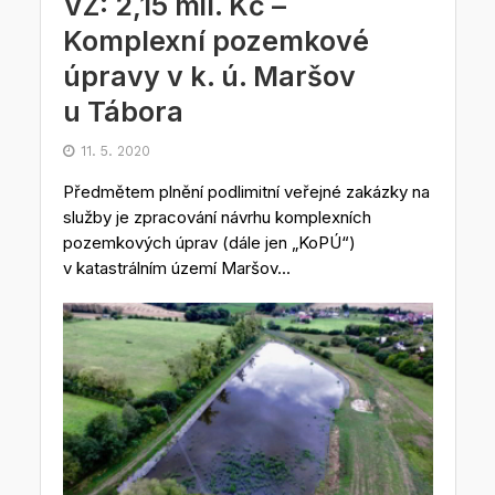
VZ: 2,15 mil. Kč –
Komplexní pozemkové
úpravy v k. ú. Maršov
u Tábora
11. 5. 2020
Předmětem plnění podlimitní veřejné zakázky na
služby je zpracování návrhu komplexních
pozemkových úprav (dále jen „KoPÚ“)
v katastrálním území Maršov...