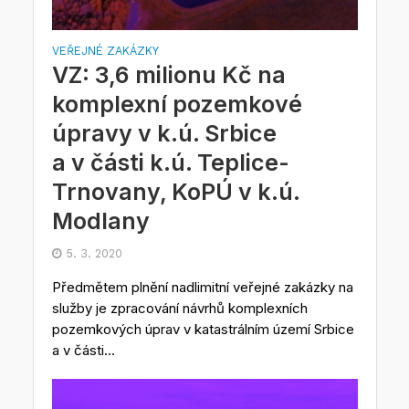
VEŘEJNÉ ZAKÁZKY
VZ: 3,6 milionu Kč na
komplexní pozemkové
úpravy v k.ú. Srbice
a v části k.ú. Teplice-
Trnovany, KoPÚ v k.ú.
Modlany
5. 3. 2020
Předmětem plnění nadlimitní veřejné zakázky na
služby je zpracování návrhů komplexních
pozemkových úprav v katastrálním území Srbice
a v části...