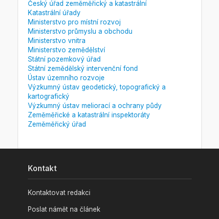
Český úřad zeměměřický a katastrální
Katastrální úřady
Ministerstvo pro místní rozvoj
Ministerstvo průmyslu a obchodu
Ministerstvo vnitra
Ministerstvo zemědělství
Státní pozemkový úřad
Státní zemědělský intervenční fond
Ústav územního rozvoje
Výzkumný ústav geodetický, topografický a
kartografický
Výzkumný ústav meliorací a ochrany půdy
Zeměměřické a katastrální inspektoráty
Zeměměřický úřad
Kontakt
Kontaktovat redakci
Poslat námět na článek