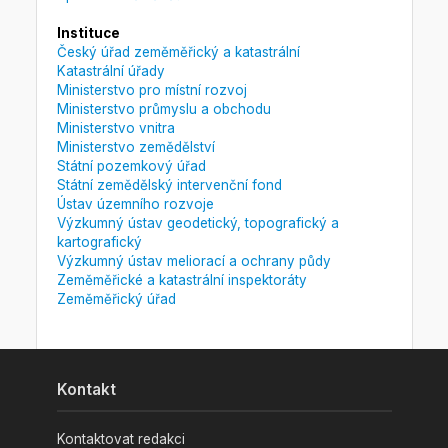
Instituce
Český úřad zeměměřický a katastrální
Katastrální úřady
Ministerstvo pro místní rozvoj
Ministerstvo průmyslu a obchodu
Ministerstvo vnitra
Ministerstvo zemědělství
Státní pozemkový úřad
Státní zemědělský intervenční fond
Ústav územního rozvoje
Výzkumný ústav geodetický, topografický a
kartografický
Výzkumný ústav meliorací a ochrany půdy
Zeměměřické a katastrální inspektoráty
Zeměměřický úřad
Kontakt
Kontaktovat redakci