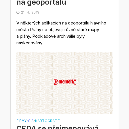
na geoportálu
21. 4. 2019
V některých aplikacích na geoportálu hlavního
města Prahy se objevují různé staré mapy
a plány. Podkladové archiválie byly
naskenovány...
FIRMY
GIS
KARTOGRAFIE
•
•
CEDA se přejmenovává