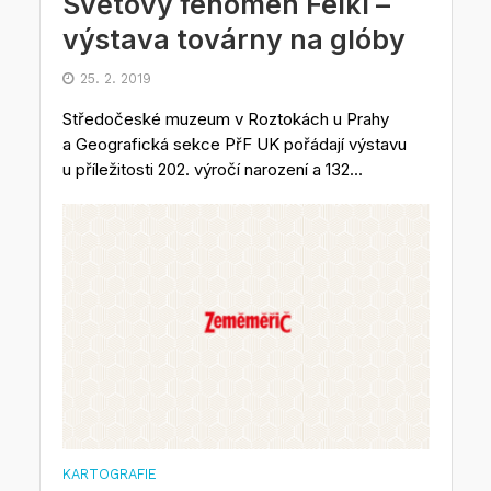
Světový fenomén Felkl –
výstava továrny na glóby
25. 2. 2019
Středočeské muzeum v Roztokách u Prahy
a Geografická sekce PřF UK pořádají výstavu
u příležitosti 202. výročí narození a 132...
KARTOGRAFIE