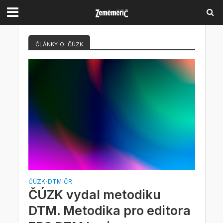
ČLÁNKY O: ČÚZK
ČÚZK
DTM ČR
•
ČÚZK vydal metodiku
DTM. Metodika pro editora