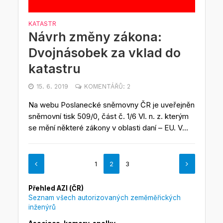
KATASTR
Návrh změny zákona:
Dvojnásobek za vklad do
katastru
15. 6. 2019
KOMENTÁŘŮ: 2
Na webu Poslanecké sněmovny ČR je uveřejněn
sněmovní tisk 509/0, část č. 1/6 Vl. n. z. kterým
se mění některé zákony v oblasti daní – EU. V...
1
2
3
Přehled AZI (ČR)
Seznam všech autorizovaných zeměměřických
inženýrů