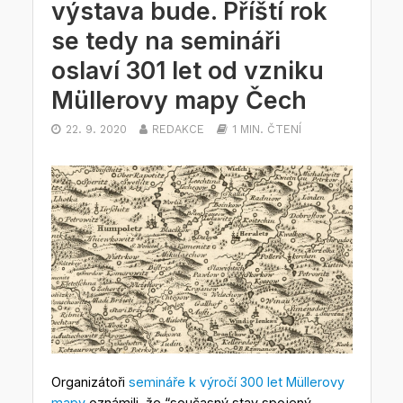
výstava bude. Příští rok
se tedy na semináři
oslaví 301 let od vzniku
Müllerovy mapy Čech
22. 9. 2020
REDAKCE
1 MIN. ČTENÍ
Organizátoři
semináře k výročí 300 let Müllerovy
mapy
oznámili, že “současný stav spojený