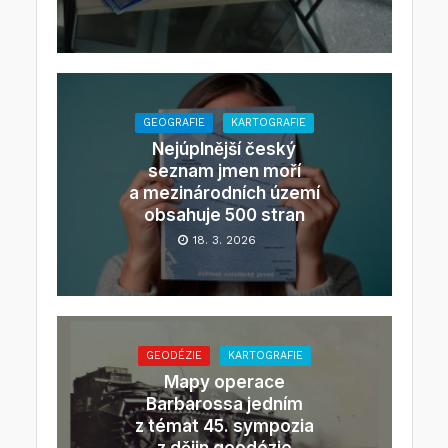
GEOGRAFIE
KARTOGRAFIE
Nejúplnější český
seznam jmen moří
a mezinárodních území
obsahuje 500 stran
18. 3. 2026
GEODÉZIE
KARTOGRAFIE
Mapy operace
Barbarossa jedním
z témat 45. sympozia
z dějin geodézie