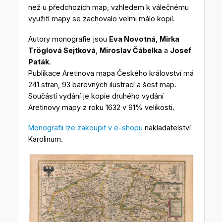
než u předchozích map, vzhledem k válečnému
využití mapy se zachovalo velmi málo kopií.
Autory monografie jsou
Eva Novotná
,
Mirka
Tröglová Sejtková
,
Miroslav Čábelka
a
Josef
Paták
.
Publikace Aretinova mapa Českého království má
241 stran, 93 barevných ilustrací a šest map.
Součástí vydání je kopie druhého vydání
Aretinovy mapy z roku 1632 v 91% velikosti.
Monografii lze zakoupit v e-shopu
nakladatelství
Karolinum.