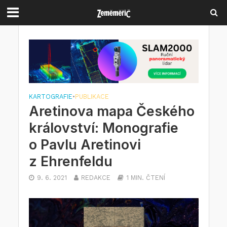
KARTOGRAFIE
•
PUBLIKACE
Aretinova mapa Českého
království: Monografie
o Pavlu Aretinovi
z Ehrenfeldu
9. 6. 2021
REDAKCE
1 MIN. ČTENÍ