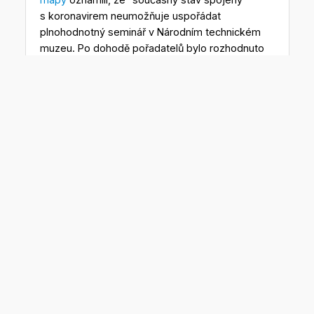
s koronavirem neumožňuje uspořádat
plnohodnotný seminář v Národním technickém
muzeu. Po dohodě pořadatelů bylo rozhodnuto
přesunout konání semináře na pozdější dobu
.
Pokud to bude možné, tak na jaro příštího roku.
O termínu konání semináře budete včas
informováni.”
Výstava 300 let Müllerovy mapy se
bude konat
v NTM ve dnech 2. 10. – 1. 11. 2020.
Bude však
otevřena bez plánované vernisáže a přístupna
v běžném návštěvnickém režimu.