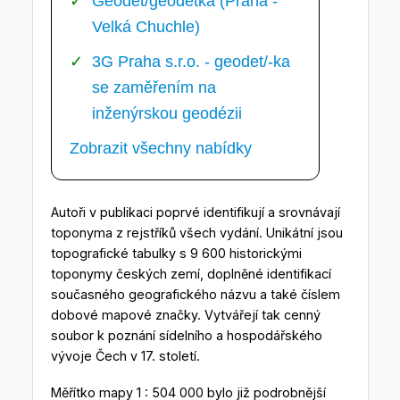
Geodet/geodetka (Praha -
Velká Chuchle)
3G Praha s.r.o. - geodet/-ka
se zaměřením na
inženýrskou geodézii
Zobrazit všechny nabídky
Autoři v publikaci poprvé identifikují a srovnávají
toponyma z rejstříků všech vydání. Unikátní jsou
topografické tabulky s 9 600 historickými
toponymy českých zemí, doplněné identifikací
současného geografického názvu a také číslem
dobové mapové značky. Vytvářejí tak cenný
soubor k poznání sídelního a hospodářského
vývoje Čech v 17. století.
Měřítko mapy 1 : 504 000 bylo již podrobnější